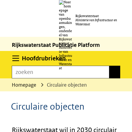
Ga
Rijkswaterstaat
naar
Ministerie van Infrastructuur en
Waterstaat
de
inhoud
Rijkswaterstaat Publicatie Platform
Uitklappen
Hoofdrubrieken
zoeken
zoeken
Homepage
Circulaire objecten
Circulaire objecten
Rijkswaterstaat wil in 2030 circulair