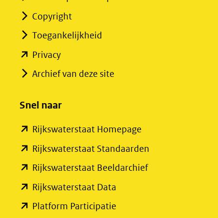
Copyright
Toegankelijkheid
(opent
Privacy
in
Archief van deze site
nieuw
venster)
Snel naar
(verwijst
(opent
Rijkswaterstaat Homepage
naar
in
een
(opent
Rijkswaterstaat Standaarden
nieuw
andere
in
(opent
Rijkswaterstaat Beeldarchief
venster)
website)
nieuw
in
(opent
Rijkswaterstaat Data
(verwijst
venster)
nieuw
in
(opent
Platform Participatie
naar
(verwijst
venster)
nieuw