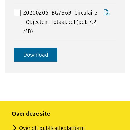
download-
selectie
Downlo
20200206_BG7363_Circulaire
toevoegen
202002
_Objecten_Totaal.pdf
(pdf, 7.2
aan
MB)
download-
selectie
geselecteerde
Download
toevoegen
items
Over deze site
Over dit publicatieplatform