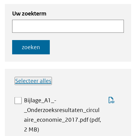
Zoeken
Zoeken naar
Uw zoekterm
naar
documenten
documenten
zoeken
Selecteer alles
Lijst met
Downlo
Bijlage_A1_-
downloadbare
Bijlage
_Onderzoeksresultaten_circul
bestanden
_Onderz
aire_economie_2017.pdf
(pdf,
aan
2 MB)