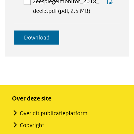
Downlo
Zeespiegelmonitor_2018_
zeespie
selectie
aan
Zeespi
deel3.pdf
(pdf, 2.5 MB)
langs
toevoegen
download-
de
selectie
Nederl
geselecteerde
Download
toevoegen
kust.pd
items
Over deze site
Over dit publicatieplatform
Copyright