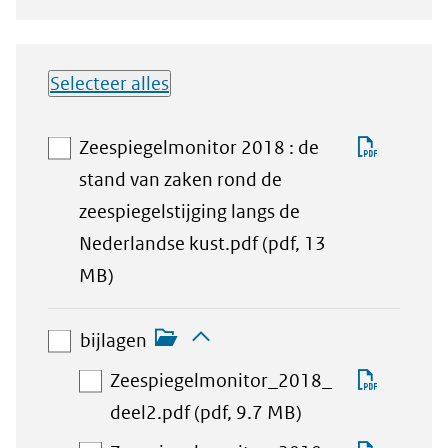
Selecteer alles
Lijst met
Downlo
Zeespiegelmonitor 2018 : de
downloadbare
Zeespi
stand van zaken rond de
bestanden
2018
zeespiegelstijging langs de
:
Nederlandse kust.pdf
(pdf, 13
aan
de
MB)
download-
stand
bijlagen
Inklappen
selectie
van
aan
bijlagen
toevoegen
zaken
download-
Downlo
Zeespiegelmonitor_2018_
rond
selectie
aan
Zeespi
deel2.pdf
(pdf, 9.7 MB)
de
toevoegen
download-