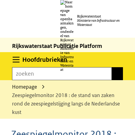
Ga
Rijkswaterstaat
naar
Ministerie van Infrastructuur en
Waterstaat
de
inhoud
Rijkswaterstaat Publicatie Platform
Uitklappen
Hoofdrubrieken
zoeken
zoeken
Homepage
Zeespiegelmonitor 2018 : de stand van zaken
rond de zeespiegelstijging langs de Nederlandse
kust
Zeespiegelmonitor 2018 :