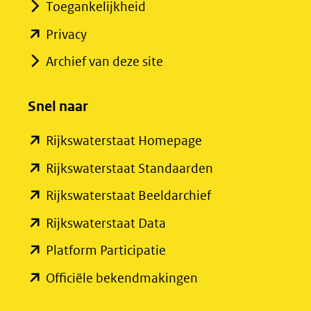
Toegankelijkheid
(opent
Privacy
in
Archief van deze site
nieuw
venster)
Snel naar
(verwijst
(opent
Rijkswaterstaat Homepage
naar
in
een
(opent
Rijkswaterstaat Standaarden
nieuw
andere
in
(opent
Rijkswaterstaat Beeldarchief
venster)
website)
nieuw
in
(opent
Rijkswaterstaat Data
(verwijst
venster)
nieuw
in
(opent
Platform Participatie
naar
(verwijst
venster)
nieuw
in
een
(opent
Officiële bekendmakingen
naar
(verwijst
venster)
nieuw
andere
in
een
naar