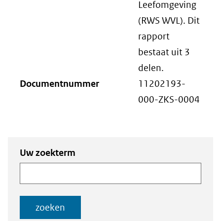
Leefomgeving
(RWS WVL). Dit
rapport
bestaat uit 3
delen.
Documentnummer
11202193-
000-ZKS-0004
Zoeken
Zoeken naar
Uw zoekterm
naar
documenten
documenten
zoeken