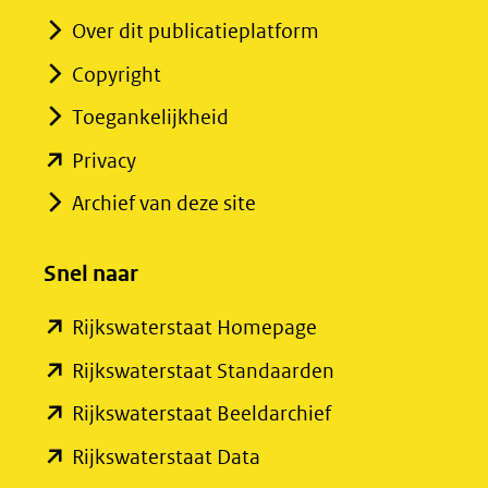
Over dit publicatieplatform
Copyright
Toegankelijkheid
(opent
Privacy
in
Archief van deze site
nieuw
venster)
Snel naar
(verwijst
(opent
Rijkswaterstaat Homepage
naar
in
een
(opent
Rijkswaterstaat Standaarden
nieuw
andere
in
(opent
Rijkswaterstaat Beeldarchief
venster)
website)
nieuw
in
(opent
Rijkswaterstaat Data
(verwijst
venster)
nieuw