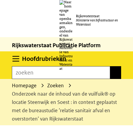
Ga
Rijkswaterstaat
naar
Ministerie van Infrastructuur en
Waterstaat
de
inhoud
Rijkswaterstaat Publicatie Platform
Uitklappen
Hoofdrubrieken
zoeken
zoeken
Homepage
Zoeken
Onderzoek naar de inhoud van de vuilfuik® op
locatie Steenwijk en Soest : in context geplaatst
met de bureaustudie ’relatie sanitair afval en
overstorten’ van Rijkswaterstaat