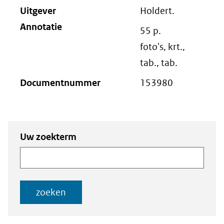
Uitgever
Holdert.
Annotatie
55 p.
foto's, krt.,
tab., tab.
Documentnummer
153980
Zoeken
Zoeken naar
Uw zoekterm
naar
documenten
documenten
zoeken