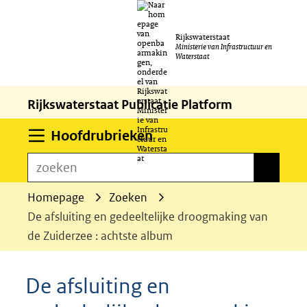
Ga
Rijkswaterstaat
naar
Ministerie van Infrastructuur en
Waterstaat
de
inhoud
Rijkswaterstaat Publicatie Platform
Uitklappen
Hoofdrubrieken
zoeken
zoeken
Homepage
Zoeken
De afsluiting en gedeeltelijke droogmaking van
de Zuiderzee : achtste album
De afsluiting en