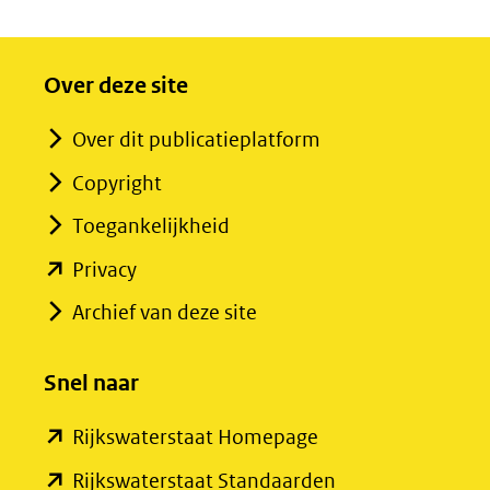
Over deze site
Over dit publicatieplatform
Copyright
Toegankelijkheid
(opent
Privacy
in
Archief van deze site
nieuw
venster)
Snel naar
(verwijst
(opent
Rijkswaterstaat Homepage
naar
in
een
(opent
Rijkswaterstaat Standaarden