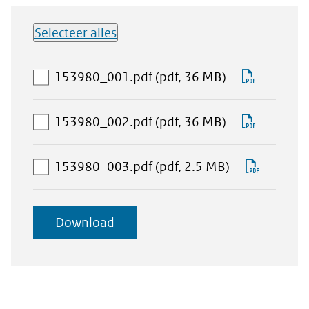
Selecteer alles
Lijst met
aan
Downlo
153980_001.pdf
(pdf, 36 MB)
downloadbare
download-
153980_
bestanden
selectie
aan
Downlo
153980_002.pdf
(pdf, 36 MB)
toevoegen
download-
153980_
selectie
aan
Downlo
153980_003.pdf
(pdf, 2.5 MB)
toevoegen
download-
153980
selectie
geselecteerde
Download
toevoegen
items