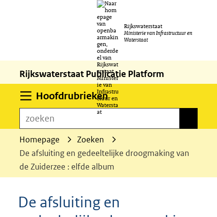
Ga
Rijkswaterstaat
naar
Ministerie van Infrastructuur en
Waterstaat
de
inhoud
Rijkswaterstaat Publicatie Platform
Uitklappen
Hoofdrubrieken
zoeken
zoeken
Homepage
Zoeken
De afsluiting en gedeeltelijke droogmaking van
de Zuiderzee : elfde album
De afsluiting en