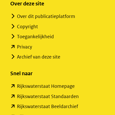
Over deze site
Over dit publicatieplatform
Copyright
Toegankelijkheid
(opent
Privacy
in
Archief van deze site
nieuw
venster)
Snel naar
(verwijst
(opent
Rijkswaterstaat Homepage
naar
in
een
(opent
Rijkswaterstaat Standaarden
nieuw
andere
in
(opent
Rijkswaterstaat Beeldarchief
venster)
website)
nieuw
in