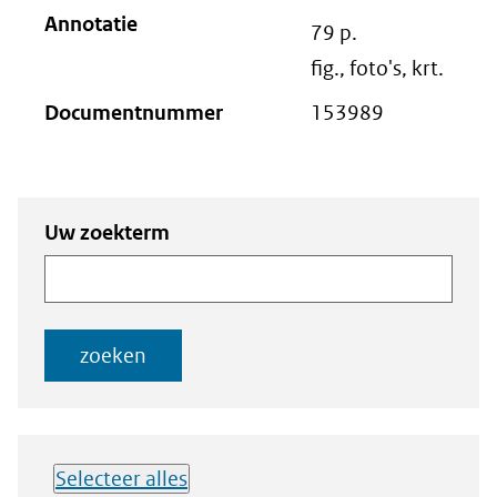
Annotatie
79 p.
fig., foto's, krt.
Documentnummer
153989
Zoeken
Zoeken naar
Uw zoekterm
naar
documenten
documenten
zoeken
Selecteer alles