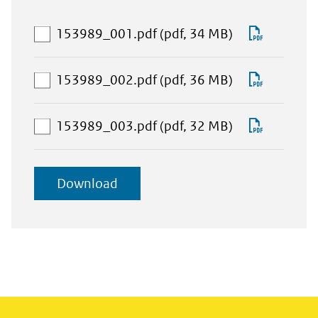
Lijst met
aan
Downlo
153989_001.pdf
(pdf, 34 MB)
downloadbare
download-
153989_
bestanden
selectie
aan
Downlo
153989_002.pdf
(pdf, 36 MB)
toevoegen
download-
153989_
selectie
aan
Downlo
153989_003.pdf
(pdf, 32 MB)
toevoegen
download-
153989_
selectie
geselecteerde
Download
toevoegen
items