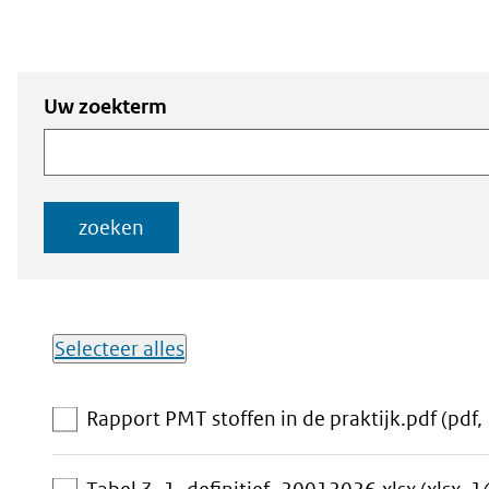
Zoeken
Zoeken naar
Uw zoekterm
naar
documenten
documenten
zoeken
Selecteer alles
Lijst met
Rapport PMT stoffen in de praktijk.pdf
(pdf,
downloadbare
bestanden