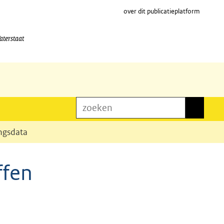
over dit publicatieplatform
aterstaat
zoeken
zoeken
ingsdata
ffen