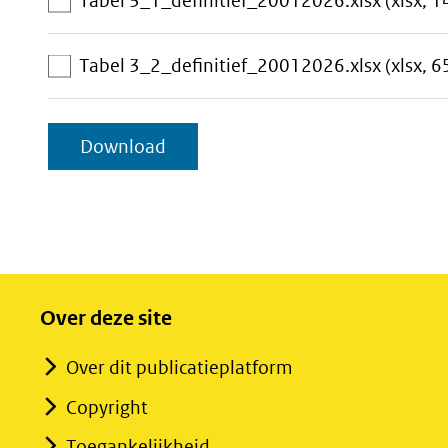
Tabel 3_1_definitief_20012026.xlsx
(xlsx, 1
Tabel 3_2_definitief_20012026.xlsx
(xlsx, 6
geselecteerde
Download
items
Over deze site
Over dit publicatieplatform
Copyright
Toegankelijkheid