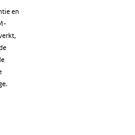
ntie en
 M-
werkt,
 de
de
e
ge.