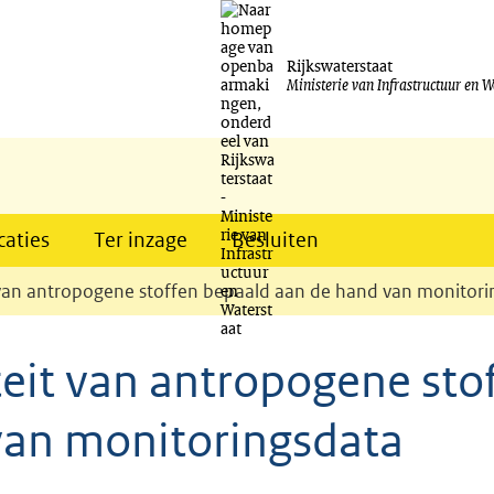
Ga
naar
Rijkswaterstaat
Ministerie van Infrastructuur en W
de
inhoud
caties
Ter inzage
Besluiten
t van antropogene stoffen bepaald aan de hand van monitor
teit van antropogene sto
van monitoringsdata