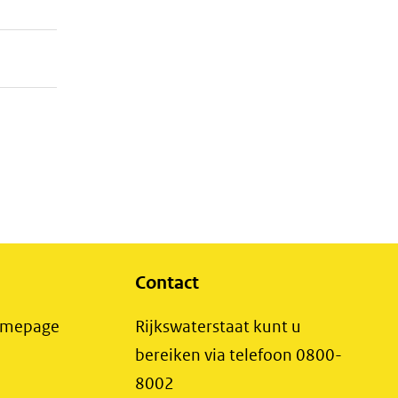
Contact
(opent
Homepage
Rijkswaterstaat kunt u
in
bereiken via telefoon 0800-
nieuw
8002
t