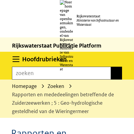
Ga
Rijkswaterstaat
naar
Ministerie van Infrastructuur en
Waterstaat
de
inhoud
Rijkswaterstaat Publicatie Platform
Uitklappen
Hoofdrubrieken
zoeken
zoeken
Homepage
Zoeken
Rapporten en mededeelingen betreffende de
Zuiderzeewerken ; 5 : Geo-hydrologische
gesteldheid van de Wieringermeer
Rapporten en