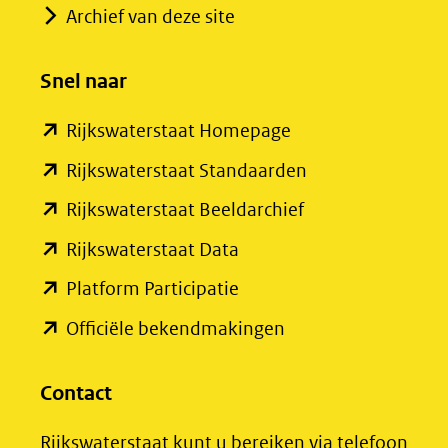
in
Archief van deze site
nieuw
venster)
Snel naar
(verwijst
(opent
Rijkswaterstaat Homepage
naar
in
een
(opent
Rijkswaterstaat Standaarden
nieuw
andere
in
(opent
Rijkswaterstaat Beeldarchief
venster)
website)
nieuw
in
(opent
Rijkswaterstaat Data
(verwijst
venster)
nieuw
in
(opent
Platform Participatie
naar
(verwijst
venster)
nieuw
in
een
(opent
Officiële bekendmakingen
naar
(verwijst
venster)
nieuw
andere
in
een
naar
(verwijst
venster)
website)
nieuw
Contact
andere
een
naar
(verwijst
venster)
website)
andere
een
Rijkswaterstaat kunt u bereiken via telefoon
naar