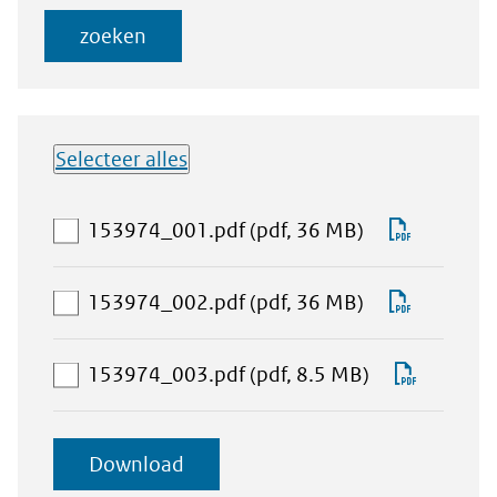
zoeken
Selecteer alles
Lijst met
aan
Downlo
153974_001.pdf
(pdf, 36 MB)
downloadbare
download-
153974_
bestanden
selectie
aan
Downlo
153974_002.pdf
(pdf, 36 MB)
toevoegen
download-
153974_
selectie
aan
Downlo
153974_003.pdf
(pdf, 8.5 MB)
toevoegen
download-
153974
selectie
geselecteerde
Download
toevoegen
items