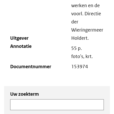
werken en de
voorl. Directie
der
Wieringermeer
Uitgever
Holdert.
Annotatie
55 p.
foto's, krt.
Documentnummer
153974
Zoeken
Zoeken naar
Uw zoekterm
naar
documenten
documenten