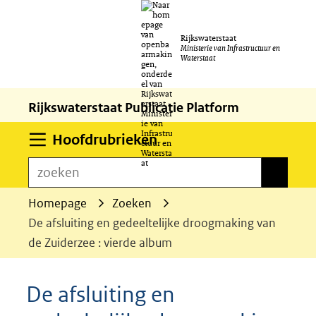
Ga
Rijkswaterstaat
naar
Ministerie van Infrastructuur en
Waterstaat
de
inhoud
Rijkswaterstaat Publicatie Platform
Uitklappen
Hoofdrubrieken
zoeken
zoeken
Homepage
Zoeken
De afsluiting en gedeeltelijke droogmaking van
de Zuiderzee : vierde album
De afsluiting en