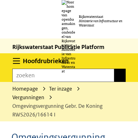
Ga
Rijkswaterstaat
naar
Ministerie van Infrastructuur en
Waterstaat
de
inhoud
Rijkswaterstaat Publicatie Platform
Uitklappen
Hoofdrubrieken
zoeken
zoeken
Homepage
Ter inzage
Vergunningen
Omgevingsvergunning Gebr. De Koning
RWS2026/16614 I
Omgevingsvergunning