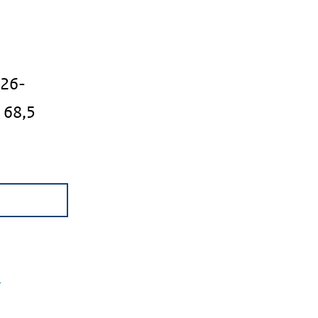
026-
 68,5
r