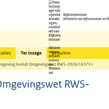
Ga
naar
Rijkswaterstaat
Ministerie van Infrastructuur en W
de
inhoud
caties
Ter inzage
Besluiten
isgeving besluit Omgevingswet RWS-2026/16373 I
 Omgevingswet RWS-