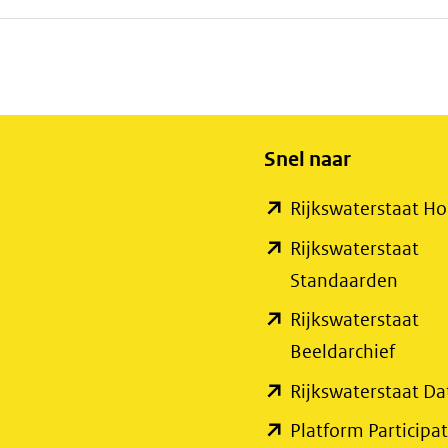
Snel naar
Rijkswaterstaat 
Rijkswaterstaat
(open
Standaarden
in
Rijkswaterstaat
nieuw
(open
Beeldarchief
venste
in
Rijkswaterstaat Da
(verwi
nieuw
Platform Participat
naar
venste