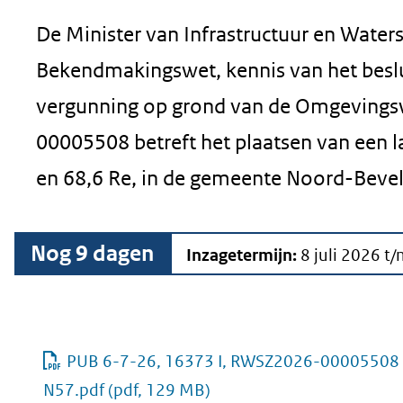
De Minister van Infrastructuur en Waters
Bekendmakingswet, kennis van het besl
vergunning op grond van de Omgeving
00005508 betreft het plaatsen van een l
en 68,6 Re, in de gemeente Noord-Beve
Nog
9
dagen
Inzagetermijn:
8 juli 2026
t
PUB 6-7-26, 16373 I, RWSZ2026-00005508 
N57.pdf
(pdf, 129 MB)