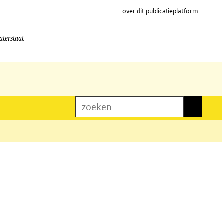
over dit publicatieplatform
aterstaat
zoeken
zoeken