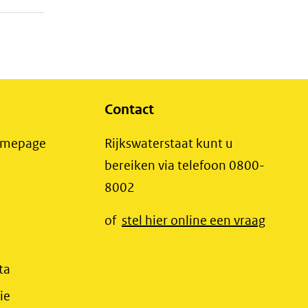
Contact
(opent
Homepage
Rijkswaterstaat kunt u
in
bereiken via telefoon 0800-
nieuw
8002
t
venster)
(opent
of
stel hier online een vraag
(verwijst
t
in
naar
r)
nieuw
(opent
ta
een
jst
venster
in
(opent
ie
andere
r)
(verwij