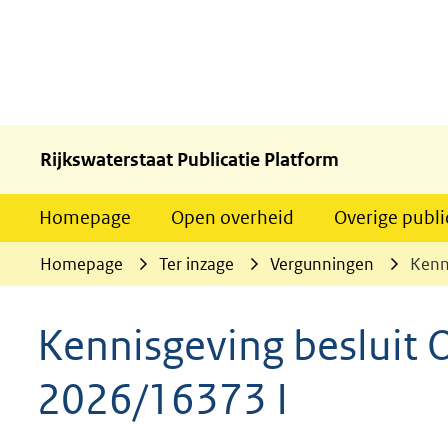
Rijkswaterstaat Publicatie Platform
Homepage
Open overheid
Overige publi
Homepage
Ter inzage
Vergunningen
Kenn
Kennisgeving besluit
2026/16373 I