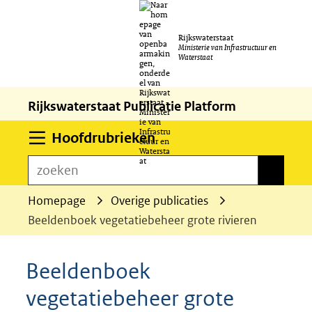
Ga
Rijkswaterstaat
naar
Ministerie van Infrastructuur en
Waterstaat
de
inhoud
Rijkswaterstaat Publicatie Platform
Uitklappen
Hoofdrubrieken
zoeken
zoeken
Homepage
Overige publicaties
Beeldenboek vegetatiebeheer grote rivieren
Beeldenboek
vegetatiebeheer grote