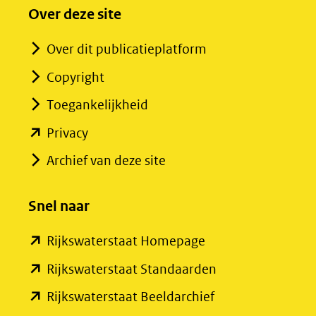
Over deze site
Over dit publicatieplatform
Copyright
Toegankelijkheid
(opent
Privacy
in
Archief van deze site
nieuw
venster)
Snel naar
(verwijst
(opent
Rijkswaterstaat Homepage
naar
in
een
(opent
Rijkswaterstaat Standaarden
nieuw
andere
in
(opent
Rijkswaterstaat Beeldarchief
venster)
website)
nieuw