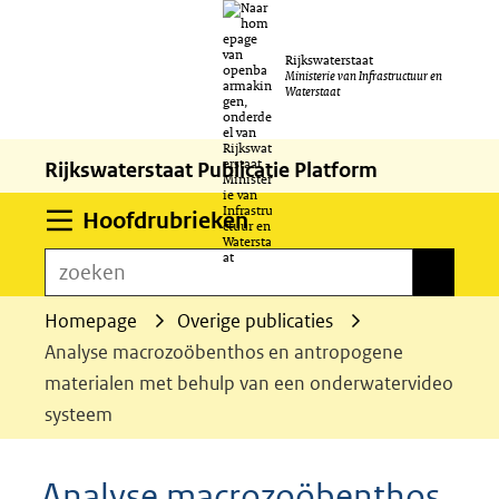
Ga
Rijkswaterstaat
naar
Ministerie van Infrastructuur en
Waterstaat
de
inhoud
Rijkswaterstaat Publicatie Platform
Uitklappen
Hoofdrubrieken
zoeken
zoeken
Homepage
Overige publicaties
Analyse macrozoöbenthos en antropogene
materialen met behulp van een onderwatervideo
systeem
Analyse macrozoöbenthos