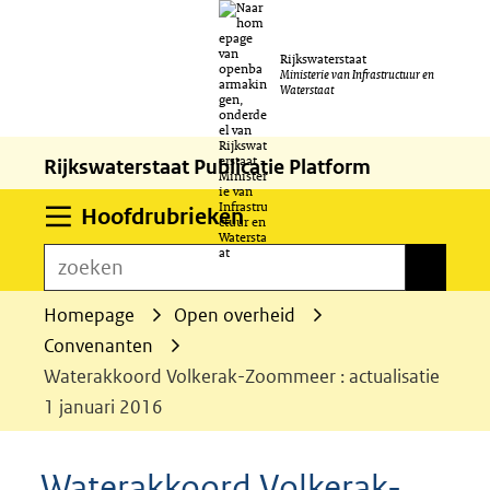
Ga
Rijkswaterstaat
naar
Ministerie van Infrastructuur en
Waterstaat
de
inhoud
Rijkswaterstaat Publicatie Platform
Uitklappen
Hoofdrubrieken
zoeken
zoeken
Homepage
Open overheid
Convenanten
Waterakkoord Volkerak-Zoommeer : actualisatie
1 januari 2016
Waterakkoord Volkerak-