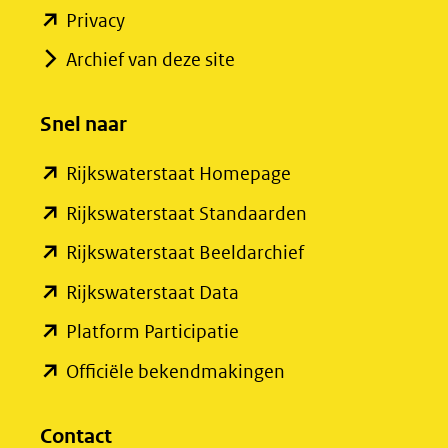
(opent
Privacy
in
Archief van deze site
nieuw
venster)
Snel naar
(verwijst
(opent
Rijkswaterstaat Homepage
naar
in
een
(opent
Rijkswaterstaat Standaarden
nieuw
andere
in
(opent
Rijkswaterstaat Beeldarchief
venster)
website)
nieuw
in
(opent
Rijkswaterstaat Data
(verwijst
venster)
nieuw
in
(opent
Platform Participatie
naar
(verwijst
venster)
nieuw
in
een
(opent
Officiële bekendmakingen
naar
(verwijst
venster)
nieuw
andere
in
een
naar
(verwijst
venster)
website)
nieuw
Contact
andere
een