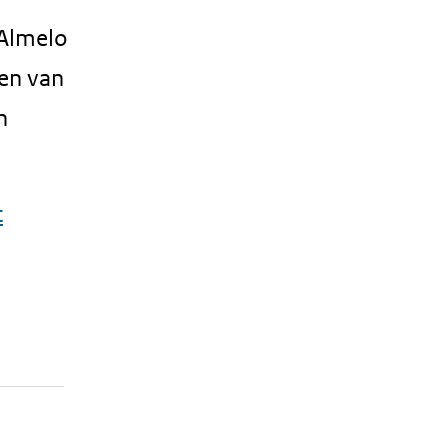
 Almelo
len van
n
t