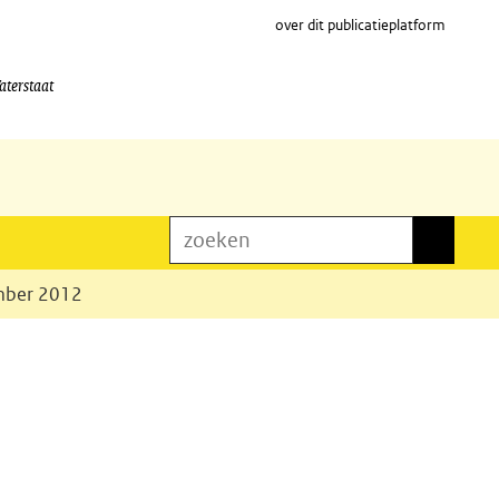
over dit publicatieplatform
aterstaat
zoeken
zoeken
ember 2012
e