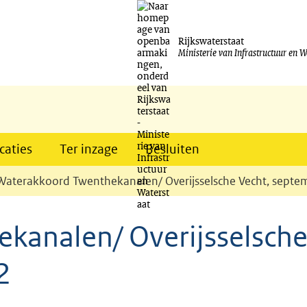
Ga
naar
Rijkswaterstaat
Ministerie van Infrastructuur en W
de
inhoud
caties
Ter inzage
Besluiten
Waterakkoord Twenthekanalen/ Overijsselsche Vecht, sept
kanalen/ Overijsselsch
2