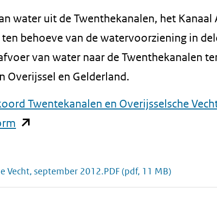
an water uit de Twenthekanalen, het Kanaal
t ten behoeve van de watervoorziening in de
 afvoer van water naar de Twenthekanalen te
 Overijssel en Gelderland.
oord Twentekanalen en Overijsselsche Vech
(opent
form
in
nieuw
he Vecht, september 2012.PDF
(pdf, 11 MB)
venster)
(verwijst