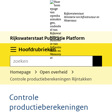
Ga
Rijkswaterstaat
naar
Ministerie van Infrastructuur en
Waterstaat
de
inhoud
Rijkswaterstaat Publicatie Platform
Uitklappen
Hoofdrubrieken
zoeken
zoeken
Homepage
Open overheid
Controle productieberekeningen Rijntakken
Controle
productieberekeningen