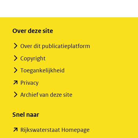
Over deze site
Over dit publicatieplatform
Copyright
Toegankelijkheid
(opent
Privacy
in
Archief van deze site
nieuw
venster)
Snel naar
(verwijst
(opent
Rijkswaterstaat Homepage
naar