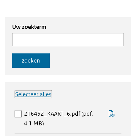
Zoeken
Zoeken naar
Uw zoekterm
naar
documenten
documenten
zoeken
Selecteer alles
Lijst met
Downlo
216452_KAART_6.pdf
(pdf,
downloadbare
aan
216452
4.1 MB)
bestanden
download-