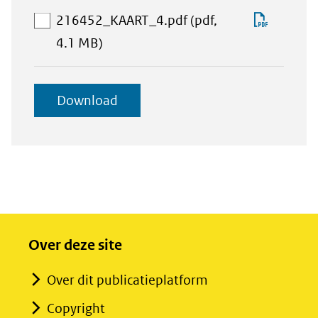
selectie
Downlo
216452_KAART_4.pdf
(pdf,
toevoegen
aan
216452
4.1 MB)
download-
selectie
geselecteerde
Download
toevoegen
items
Over deze site
Over dit publicatieplatform
Copyright