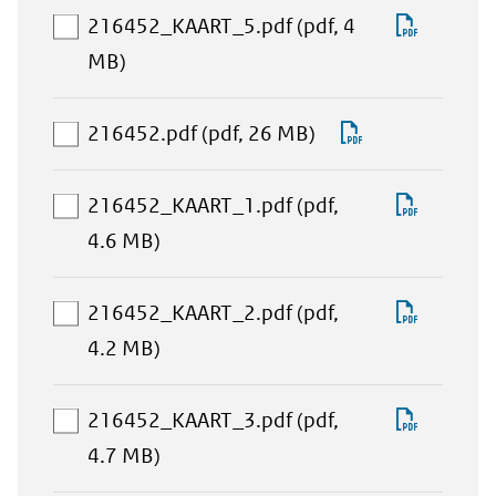
selectie
Downlo
216452_KAART_5.pdf
(pdf, 4
toevoegen
aan
216452
MB)
download-
selectie
aan
Download
216452.pdf
(pdf, 26 MB)
toevoegen
download-
216452.pdf
selectie
Downlo
216452_KAART_1.pdf
(pdf,
toevoegen
aan
216452
4.6 MB)
download-
selectie
Downlo
216452_KAART_2.pdf
(pdf,
toevoegen
aan
216452
4.2 MB)
download-
selectie
Downlo
216452_KAART_3.pdf
(pdf,
toevoegen
aan
216452
4.7 MB)
download-