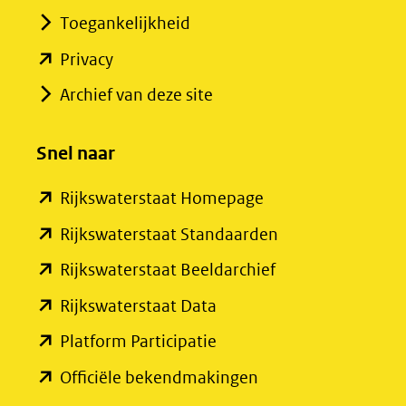
Toegankelijkheid
(opent
Privacy
in
Archief van deze site
nieuw
venster)
Snel naar
(verwijst
(opent
Rijkswaterstaat Homepage
naar
in
een
(opent
Rijkswaterstaat Standaarden
nieuw
andere
in
(opent
Rijkswaterstaat Beeldarchief
venster)
website)
nieuw
in
(opent
Rijkswaterstaat Data
(verwijst
venster)
nieuw
in
(opent
Platform Participatie
naar
(verwijst
venster)
nieuw
in
een
(opent
Officiële bekendmakingen
naar
(verwijst
venster)
nieuw
andere
in