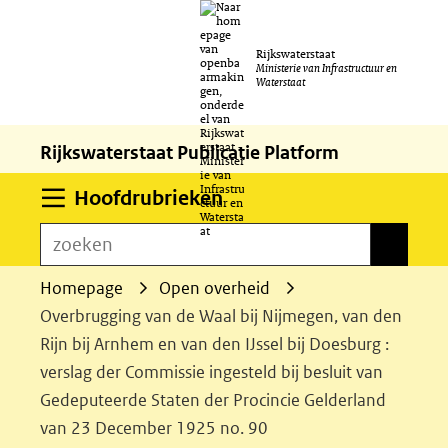
Ga
Rijkswaterstaat
naar
Ministerie van Infrastructuur en
Waterstaat
de
inhoud
Rijkswaterstaat Publicatie Platform
Uitklappen
Hoofdrubrieken
zoeken
zoeken
Homepage
Open overheid
Overbrugging van de Waal bij Nijmegen, van den
Rijn bij Arnhem en van den IJssel bij Doesburg :
verslag der Commissie ingesteld bij besluit van
Gedeputeerde Staten der Procincie Gelderland
van 23 December 1925 no. 90