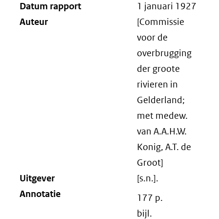
Datum rapport
1 januari 1927
Auteur
[Commissie
voor de
overbrugging
der groote
rivieren in
Gelderland;
met medew.
van A.A.H.W.
Konig, A.T. de
Groot]
Uitgever
[s.n.].
Annotatie
177 p.
bijl.