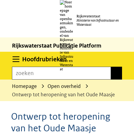
Ga
Rijkswaterstaat
naar
Ministerie van Infrastructuur en
Waterstaat
de
inhoud
Rijkswaterstaat Publicatie Platform
Uitklappen
Hoofdrubrieken
zoeken
zoeken
Homepage
Open overheid
Ontwerp tot heropening van het Oude Maasje
Ontwerp tot heropening
van het Oude Maasje