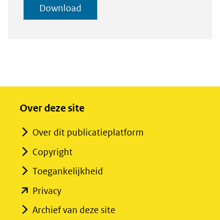
geselecteerde
Download
toevoegen
items
Over deze site
Over dit publicatieplatform
Copyright
Toegankelijkheid
(opent
Privacy
in
Archief van deze site