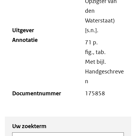
Opzigter van
den
Waterstaat)
Uitgever
[s.n.].
Annotatie
71 p.
fig., tab.
Met bijl.
Handgeschreve
n
Documentnummer
175858
Zoeken
Zoeken naar
Uw zoekterm
documenten