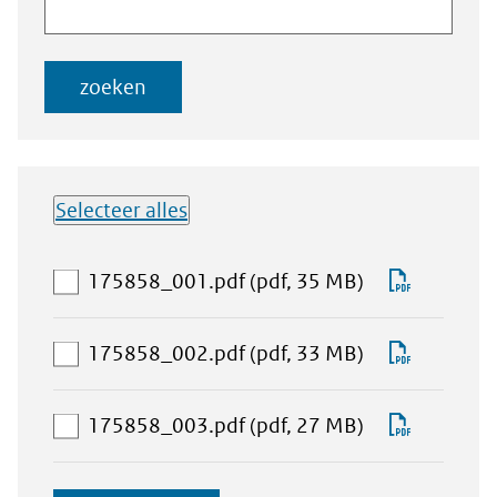
naar
documenten
zoeken
Selecteer alles
Lijst met
aan
Downlo
175858_001.pdf
(pdf, 35 MB)
downloadbare
download-
175858_
bestanden
selectie
aan
Downlo
175858_002.pdf
(pdf, 33 MB)
toevoegen
download-
175858_
selectie
aan
Downlo
175858_003.pdf
(pdf, 27 MB)
toevoegen
download-
175858_
selectie