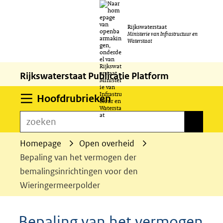
Ga
Rijkswaterstaat
naar
Ministerie van Infrastructuur en
Waterstaat
de
inhoud
Rijkswaterstaat Publicatie Platform
Uitklappen
Hoofdrubrieken
zoeken
zoeken
Homepage
Open overheid
Bepaling van het vermogen der
bemalingsinrichtingen voor den
Wieringermeerpolder
Bepaling van het vermogen