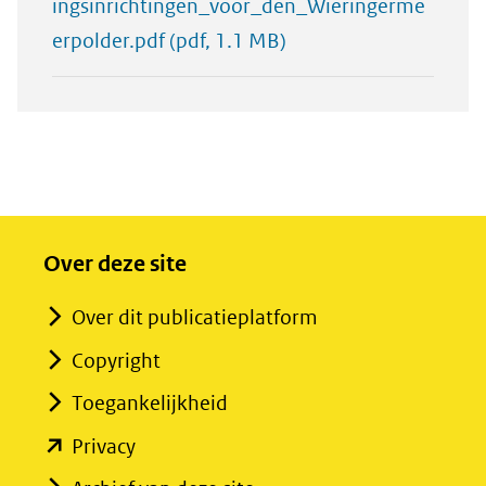
ingsinrichtingen_voor_den_Wieringerme
erpolder.pdf
(pdf, 1.1 MB)
Over deze site
Over dit publicatieplatform
Copyright
Toegankelijkheid
(opent
Privacy
in