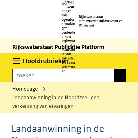
Ga
Rijkswaterstaat
naar
Ministerie van Infrastructuur en
Waterstaat
de
inhoud
Rijkswaterstaat Publicatie Platform
Uitklappen
Hoofdrubrieken
zoeken
zoeken
Homepage
Landaanwinning in de Noordzee : een
verkenning van ervaringen
Landaanwinning in de