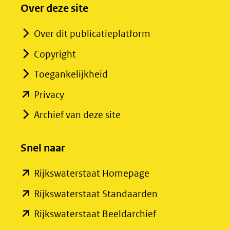
Over deze site
Over dit publicatieplatform
Copyright
Toegankelijkheid
(opent
Privacy
in
Archief van deze site
nieuw
venster)
Snel naar
(verwijst
(opent
Rijkswaterstaat Homepage
naar
in
een
(opent
Rijkswaterstaat Standaarden
nieuw
andere
in
(opent
Rijkswaterstaat Beeldarchief
venster)
website)
nieuw
in