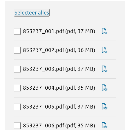
Selecteer alles
Lijst met
aan
Downlo
853237_001.pdf
(pdf, 37 MB)
downloadbare
download-
853237_
bestanden
selectie
aan
Downlo
853237_002.pdf
(pdf, 36 MB)
toevoegen
download-
853237_
selectie
aan
Downlo
853237_003.pdf
(pdf, 37 MB)
toevoegen
download-
853237_
selectie
aan
Downlo
853237_004.pdf
(pdf, 35 MB)
toevoegen
download-
853237_
selectie
aan
Downlo
853237_005.pdf
(pdf, 37 MB)
toevoegen
download-
853237_
selectie
aan
Downlo
853237_006.pdf
(pdf, 35 MB)