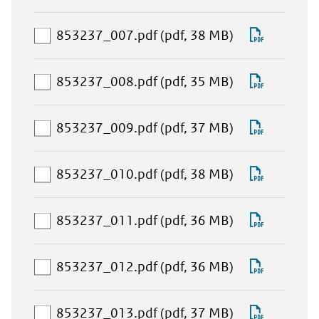
toevoegen
download-
853237_
selectie
aan
Downlo
853237_007.pdf
(pdf, 38 MB)
toevoegen
download-
853237_
selectie
aan
Downlo
853237_008.pdf
(pdf, 35 MB)
toevoegen
download-
853237_
selectie
aan
Downlo
853237_009.pdf
(pdf, 37 MB)
toevoegen
download-
853237_
selectie
aan
Downlo
853237_010.pdf
(pdf, 38 MB)
toevoegen
download-
853237_
selectie
aan
Downlo
853237_011.pdf
(pdf, 36 MB)
toevoegen
download-
853237_
selectie
aan
Downlo
853237_012.pdf
(pdf, 36 MB)
toevoegen
download-
853237_
selectie
aan
Downlo
853237_013.pdf
(pdf, 37 MB)