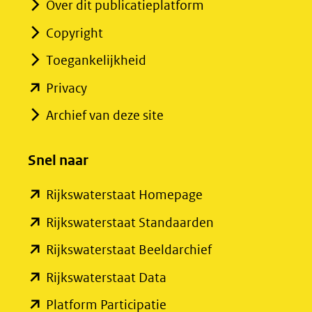
Over dit publicatieplatform
Copyright
Toegankelijkheid
(opent
Privacy
in
Archief van deze site
nieuw
venster)
Snel naar
(verwijst
(opent
Rijkswaterstaat Homepage
naar
in
een
(opent
Rijkswaterstaat Standaarden
nieuw
andere
in
(opent
Rijkswaterstaat Beeldarchief
venster)
website)
nieuw
in
(opent
Rijkswaterstaat Data
(verwijst
venster)
nieuw
in
(opent
Platform Participatie
naar
(verwijst