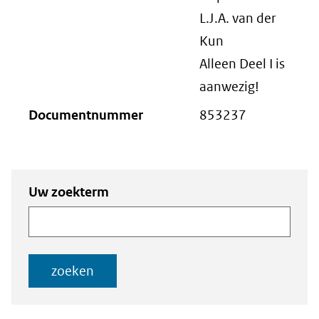
L.J.A. van der
Kun
Alleen Deel I is
aanwezig!
Documentnummer
853237
Zoeken
Zoeken naar
Uw zoekterm
naar
documenten
documenten
zoeken