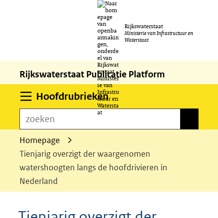
Ga
Rijkswaterstaat
naar
Ministerie van Infrastructuur en
Waterstaat
de
inhoud
Rijkswaterstaat Publicatie Platform
Uitklappen
Hoofdrubrieken
zoeken
zoeken
Homepage
Tienjarig overzigt der waargenomen
watershoogten langs de hoofdrivieren in
Nederland
Tienjarig overzigt der