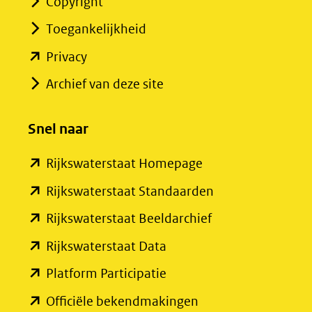
Copyright
Toegankelijkheid
(opent
Privacy
in
Archief van deze site
nieuw
venster)
Snel naar
(verwijst
(opent
Rijkswaterstaat Homepage
naar
in
een
(opent
Rijkswaterstaat Standaarden
nieuw
andere
in
(opent
Rijkswaterstaat Beeldarchief
venster)
website)
nieuw
in
(opent
Rijkswaterstaat Data
(verwijst
venster)
nieuw
in
(opent
Platform Participatie
naar
(verwijst
venster)
nieuw
in
een
(opent
Officiële bekendmakingen
naar
(verwijst