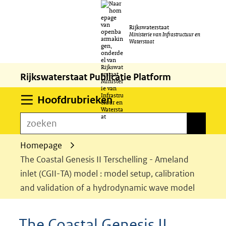
Ga
Rijkswaterstaat
naar
Ministerie van Infrastructuur en
Waterstaat
de
inhoud
Rijkswaterstaat Publicatie Platform
Uitklappen
Hoofdrubrieken
zoeken
zoeken
Homepage
The Coastal Genesis II Terschelling - Ameland
inlet (CGII-TA) model : model setup, calibration
and validation of a hydrodynamic wave model
The Coastal Genesis II