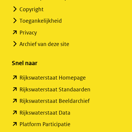
Copyright
Toegankelijkheid
(opent
Privacy
in
Archief van deze site
nieuw
venster)
Snel naar
(verwijst
(opent
Rijkswaterstaat Homepage
naar
in
een
(opent
Rijkswaterstaat Standaarden
nieuw
andere
in
(opent
Rijkswaterstaat Beeldarchief
venster)
website)
nieuw
in
(opent
Rijkswaterstaat Data
(verwijst
venster)
nieuw
in
(opent
Platform Participatie
naar
(verwijst
venster)
nieuw