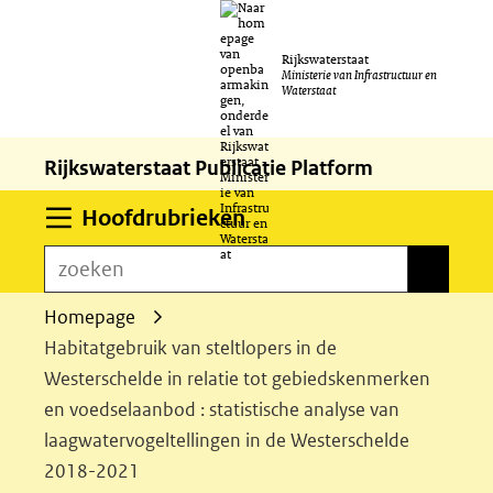
Ga
Rijkswaterstaat
naar
Ministerie van Infrastructuur en
Waterstaat
de
inhoud
Rijkswaterstaat Publicatie Platform
Uitklappen
Hoofdrubrieken
zoeken
zoeken
Homepage
Habitatgebruik van steltlopers in de
Westerschelde in relatie tot gebiedskenmerken
en voedselaanbod : statistische analyse van
laagwatervogeltellingen in de Westerschelde
2018-2021