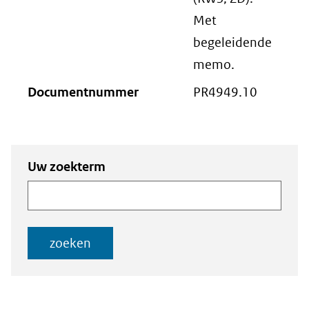
Met
begeleidende
memo.
Documentnummer
PR4949.10
Zoeken
Zoeken naar
Uw zoekterm
naar
documenten
documenten
zoeken