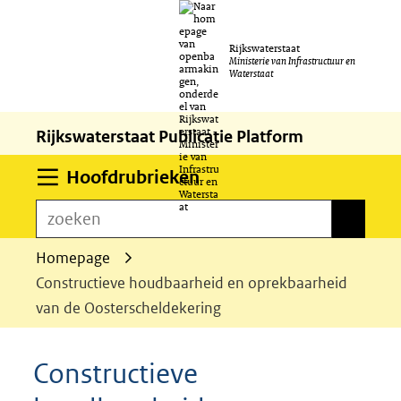
Ga
Rijkswaterstaat
naar
Ministerie van Infrastructuur en
Waterstaat
de
inhoud
Rijkswaterstaat Publicatie Platform
Uitklappen
Hoofdrubrieken
zoeken
zoeken
Homepage
Constructieve houdbaarheid en oprekbaarheid
van de Oosterscheldekering
Constructieve