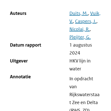
Auteurs
Duits, M.
,
Vuik,
V.
,
Caspers, J.
,
Nicolai, R.
,
Pleijter, G.
Datum rapport
1 augustus
2024
Uitgever
HKV lijn in
water
Annotatie
In opdracht
van
Rijkswaterstaa
t Zee en Delta
(RWS, ZD).