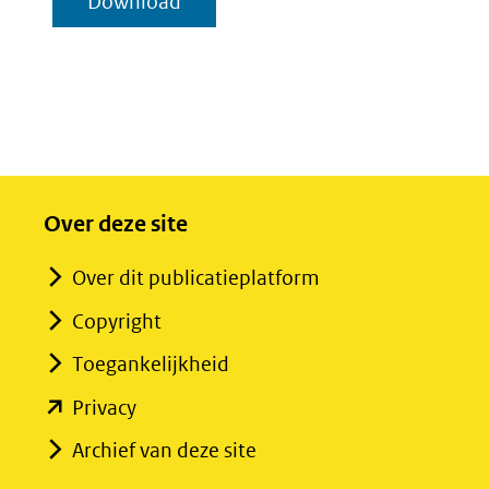
geselecteerde
Download
toevoegen
houdba
items
Oosters
Over deze site
Over dit publicatieplatform
Copyright
Toegankelijkheid
(opent
Privacy
in
Archief van deze site
nieuw