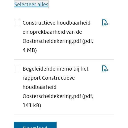
Selecteer alles
Lijst met
Downlo
Constructieve houdbaarheid
downloadbare
Constru
en oprekbaarheid van de
bestanden
houdba
Oosterscheldekering.pdf
(pdf,
aan
en
4 MB)
download-
oprekb
selectie
van
Downlo
Begeleidende memo bij het
toevoegen
de
Begele
rapport Constructieve
Oosters
memo
houdbaarheid
bij
Oosterscheldekering.pdf
(pdf,
aan
het
141 kB)
download-
rapport
selectie
Constru