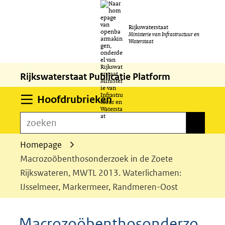
Ga
Rijkswaterstaat
naar
Ministerie van Infrastructuur en
Waterstaat
de
inhoud
Rijkswaterstaat Publicatie Platform
Uitklappen
Hoofdrubrieken
zoeken
zoeken
Homepage
Macrozoöbenthosonderzoek in de Zoete
Rijkswateren, MWTL 2013. Waterlichamen:
IJsselmeer, Markermeer, Randmeren-Oost
Macrozoöbenthosonderzo