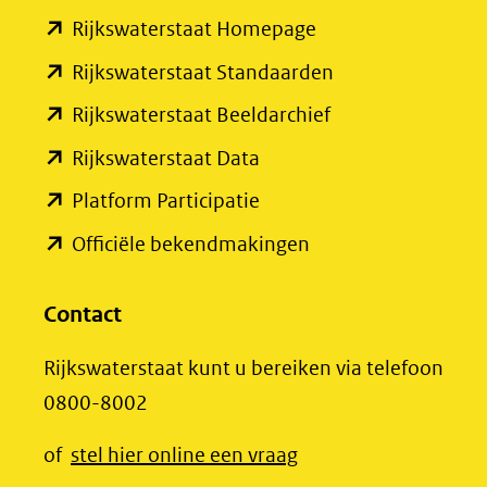
(verwijst
(opent
Rijkswaterstaat Homepage
naar
in
een
(opent
Rijkswaterstaat Standaarden
nieuw
andere
in
(opent
Rijkswaterstaat Beeldarchief
venster)
website)
nieuw
in
(opent
Rijkswaterstaat Data
(verwijst
venster)
nieuw
in
(opent
Platform Participatie
naar
(verwijst
venster)
nieuw
in
een
(opent
Officiële bekendmakingen
naar
(verwijst
venster)
nieuw
andere
in
een
naar
(verwijst
venster)
website)
nieuw
Contact
andere
een
naar
(verwijst
venster)
website)
andere
een
Rijkswaterstaat kunt u bereiken via telefoon
naar
(verwijst
website)
andere
0800-8002
een
naar
website)
andere
een
(opent
of
stel hier online een vraag
website)
andere