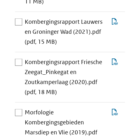
aan
Eierlan
11 MB)
download-
Gat
selectie
(2022).
Downlo
Kombergingsrapport Lauwers
toevoegen
Komber
en Groninger Wad (2021).pdf
aan
Lauwer
(pdf, 15 MB)
download-
en
selectie
Gronin
Downlo
Kombergingsrapport Friesche
toevoegen
Wad
Komber
Zeegat_Pinkegat en
(2021).
Friesch
Zoutkamperlaag (2020).pdf
aan
Zeegat
(pdf, 18 MB)
download-
en
selectie
Zoutka
Downlo
Morfologie
toevoegen
(2020).
Morfol
Kombergingsgebieden
Komber
Marsdiep en Vlie (2019).pdf