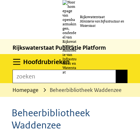
Ga
Rijkswaterstaat
naar
Ministerie van Infrastructuur en
Waterstaat
de
inhoud
Rijkswaterstaat Publicatie Platform
Uitklappen
Hoofdrubrieken
zoeken
zoeken
Homepage
Beheerbibliotheek Waddenzee
Beheerbibliotheek
Waddenzee