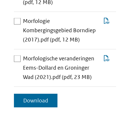
aan
Marsdi
(pdf, 12 MB)
download-
en
selectie
Vlie
Downlo
Morfologie
toevoegen
(2019).
Morfol
Kombergingsgebied Borndiep
aan
Komber
(2017).pdf
(pdf, 12 MB)
download-
Borndi
selectie
(2017).
Downlo
Morfologische veranderingen
toevoegen
Morfolo
Eems-Dollard en Groninger
aan
verand
Wad (2021).pdf
(pdf, 23 MB)
download-
Eems-
selectie
Dollard
geselecteerde
Download
toevoegen
en
items
Gronin
Wad