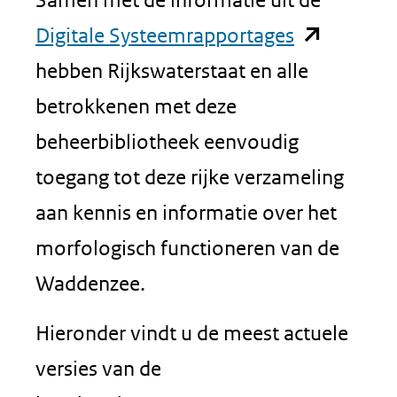
(opent
Digitale Systeemrapportages
in
hebben Rijkswaterstaat en alle
nieuw
betrokkenen met deze
venster)
beheerbibliotheek eenvoudig
(verwijst
toegang tot deze rijke verzameling
naar
aan kennis en informatie over het
een
morfologisch functioneren van de
andere
Waddenzee.
website)
Hieronder vindt u de meest actuele
versies van de