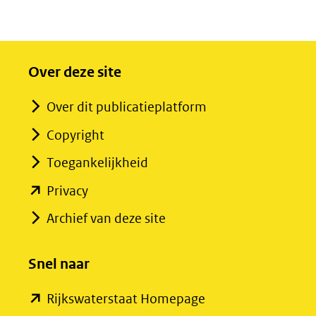
(2021).
Over deze site
Over dit publicatieplatform
Copyright
Toegankelijkheid
(opent
Privacy
in
Archief van deze site
nieuw
venster)
Snel naar
(verwijst
(opent
Rijkswaterstaat Homepage
naar