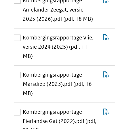
Downlo
Kombergingsrapportage
downloadbare
Komber
Amelander Zeegat, versie
bestanden
aan
Amelan
2025 (2026).pdf
(pdf, 18 MB)
download-
Zeegat,
selectie
versie
Downlo
Kombergingsrapportage Vlie,
toevoegen
2025
Komber
versie 2024 (2025)
(pdf, 11
(2026).
aan
Vlie,
MB)
download-
versie
selectie
2024
Downlo
Kombergingsrapportage
toevoegen
(2025)
Komber
Marsdiep (2023).pdf
(pdf, 16
aan
Marsdi
MB)
download-
(2023).
selectie
Downlo
Kombergingsrapportage
toevoegen
Komber
Eierlandse Gat (2022).pdf
(pdf,