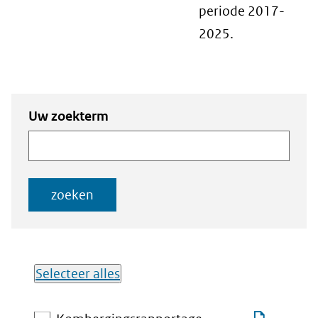
periode 2017-
2025.
Zoeken
Zoeken naar
Uw zoekterm
naar
documenten
documenten
zoeken
Selecteer alles
Lijst met