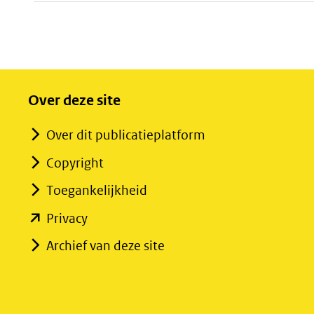
Over deze site
Over dit publicatieplatform
Copyright
Toegankelijkheid
(opent
Privacy
in
Archief van deze site
nieuw
venster)
(verwijst