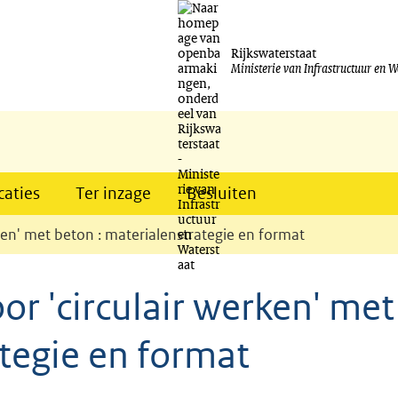
Ga
naar
Rijkswaterstaat
Ministerie van Infrastructuur en W
de
inhoud
caties
Ter inzage
Besluiten
rken' met beton : materialenstrategie en format
or 'circulair werken' met
ategie en format