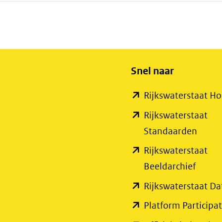
Snel naar
Rijkswaterstaat 
Rijkswaterstaat
(open
Standaarden
in
Rijkswaterstaat
nieuw
(open
Beeldarchief
venste
in
Rijkswaterstaat Da
(verwi
nieuw
Platform Participat
naar
venste