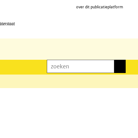
over dit publicatieplatform
aterstaat
zoeken
zoeken