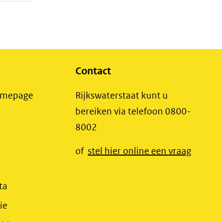
Contact
(opent
Homepage
Rijkswaterstaat kunt u
in
bereiken via telefoon 0800-
nieuw
8002
t
venster)
(opent
of
stel hier online een vraag
(verwijst
t
in
naar
r)
nieuw
(opent
ta
een
jst
venster
in
(opent
ie
andere
r)
(verwij
nieuw
in
website)