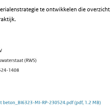
ialenstrategie te ontwikkelen die overzichte
raktijk.
V
kswaterstaat (RWS)
524-1408
 met beton_BI6323-MI-RP-230524.pdf
(pdf, 1.2 MB)