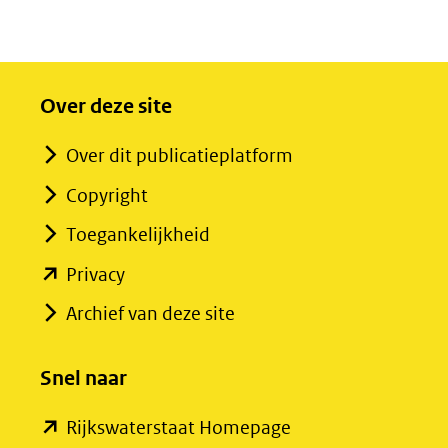
Over deze site
Over dit publicatieplatform
Copyright
Toegankelijkheid
(opent
Privacy
in
Archief van deze site
nieuw
venster)
Snel naar
(verwijst
(opent
Rijkswaterstaat Homepage
naar