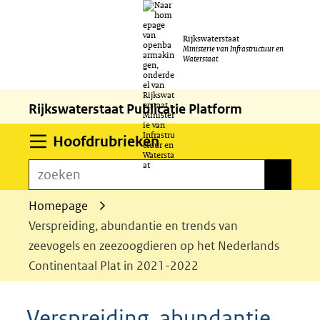
Ga
Rijkswaterstaat
naar
Ministerie van Infrastructuur en
Waterstaat
de
inhoud
Rijkswaterstaat Publicatie Platform
Uitklappen
Hoofdrubrieken
zoeken
zoeken
Homepage
Verspreiding, abundantie en trends van
zeevogels en zeezoogdieren op het Nederlands
Continentaal Plat in 2021-2022
Verspreiding, abundantie