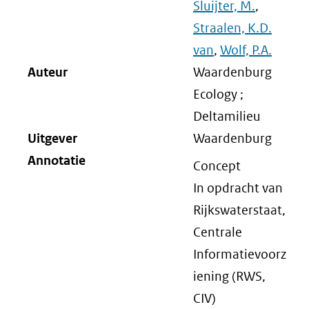
Sluijter, M.
,
Straalen, K.D.
van
,
Wolf, P.A.
Auteur
Waardenburg
Ecology ;
Deltamilieu
Uitgever
Waardenburg
Annotatie
Concept
In opdracht van
Rijkswaterstaat,
Centrale
Informatievoorz
iening (RWS,
CIV)