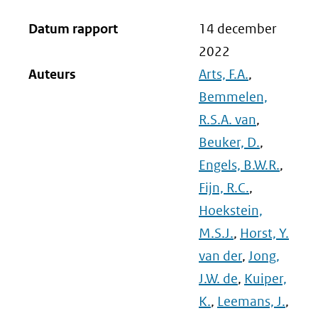
Datum rapport
14 december
2022
Auteurs
Arts, F.A.
,
Bemmelen,
R.S.A. van
,
Beuker, D.
,
Engels, B.W.R.
,
Fijn, R.C.
,
Hoekstein,
M.S.J.
,
Horst, Y.
van der
,
Jong,
J.W. de
,
Kuiper,
K.
,
Leemans, J.
,