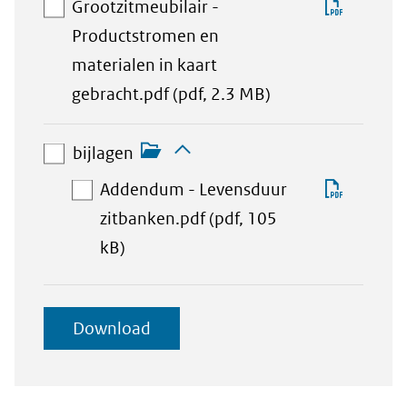
Downlo
Grootzitmeubilair -
downloadbare
Grootzi
Productstromen en
bestanden
-
materialen in kaart
aan
Produc
gebracht.pdf
(pdf, 2.3 MB)
download-
en
bijlagen
Inklappen
selectie
materia
aan
bijlagen
toevoegen
in
download-
Downlo
Addendum - Levensduur
kaart
selectie
Adden
zitbanken.pdf
(pdf, 105
gebrach
toevoegen
aan
-
kB)
download-
Levens
selectie
zitbank
geselecteerde
Download
toevoegen
items