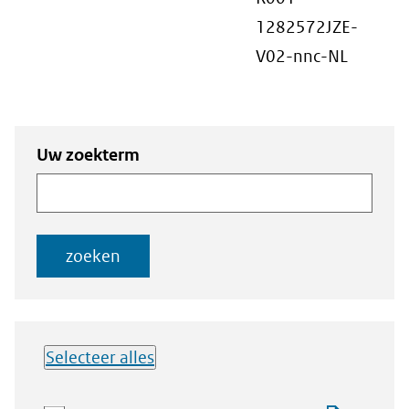
1282572JZE-
V02-nnc-NL
Zoeken
Zoeken naar
Uw zoekterm
naar
documenten
documenten
zoeken
Selecteer alles
Lijst met