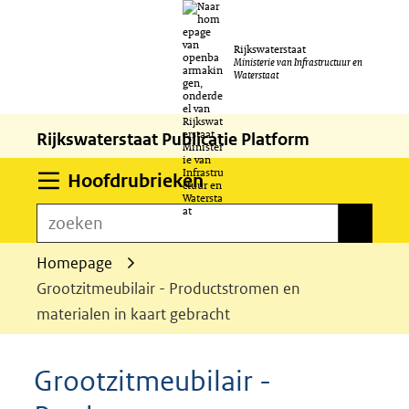
Ga
Rijkswaterstaat
naar
Ministerie van Infrastructuur en
Waterstaat
de
inhoud
Rijkswaterstaat Publicatie Platform
Uitklappen
Hoofdrubrieken
zoeken
zoeken
Homepage
Grootzitmeubilair - Productstromen en
materialen in kaart gebracht
Grootzitmeubilair -