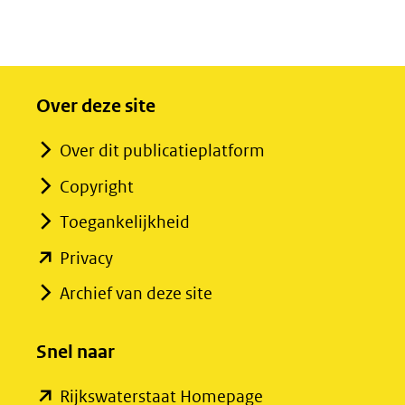
Over deze site
Over dit publicatieplatform
Copyright
Toegankelijkheid
(opent
Privacy
in
Archief van deze site
nieuw
venster)
Snel naar
(verwijst
(opent
Rijkswaterstaat Homepage
naar