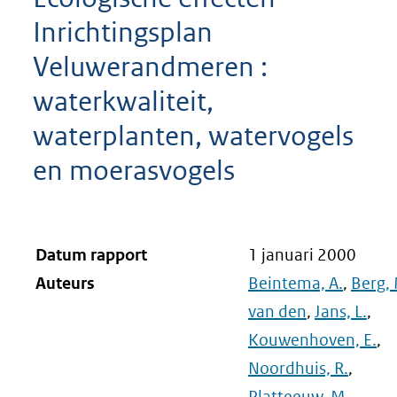
Inrichtingsplan
Veluwerandmeren :
waterkwaliteit,
waterplanten, watervogels
en moerasvogels
Datum rapport
1 januari 2000
Auteurs
Beintema, A.
,
Berg,
van den
,
Jans, L.
,
Kouwenhoven, E.
,
Noordhuis, R.
,
Platteeuw, M.
,