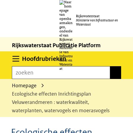
Ga
Rijkswaterstaat
naar
Ministerie van Infrastructuur en
Waterstaat
de
inhoud
Rijkswaterstaat Publicatie Platform
Uitklappen
Hoofdrubrieken
zoeken
zoeken
Homepage
Ecologische effecten Inrichtingsplan
Veluwerandmeren : waterkwaliteit,
waterplanten, watervogels en moerasvogels
Ecologische effecten