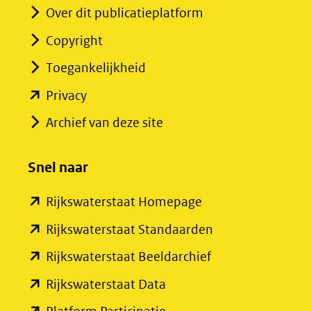
Over dit publicatieplatform
Copyright
Toegankelijkheid
(opent
Privacy
in
Archief van deze site
nieuw
venster)
Snel naar
(verwijst
(opent
Rijkswaterstaat Homepage
naar
in
een
(opent
Rijkswaterstaat Standaarden
nieuw
andere
in
(opent
Rijkswaterstaat Beeldarchief
venster)
website)
nieuw
in
(opent
Rijkswaterstaat Data
(verwijst
venster)
nieuw
in
(opent