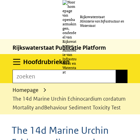
Ga
Rijkswaterstaat
naar
Ministerie van Infrastructuur en
Waterstaat
de
inhoud
Rijkswaterstaat Publicatie Platform
Uitklappen
Hoofdrubrieken
zoeken
zoeken
Homepage
The 14d Marine Urchin Echinocardium cordatum
Mortality andBehaviour Sediment Toxicity Test
The 14d Marine Urchin