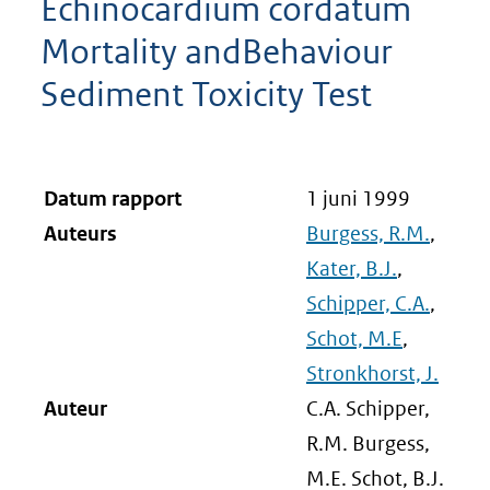
Echinocardium cordatum
Mortality andBehaviour
Sediment Toxicity Test
Datum rapport
1 juni 1999
Auteurs
Burgess, R.M.
,
Kater, B.J.
,
Schipper, C.A.
,
Schot, M.E
,
Stronkhorst, J.
Auteur
C.A. Schipper,
R.M. Burgess,
M.E. Schot, B.J.