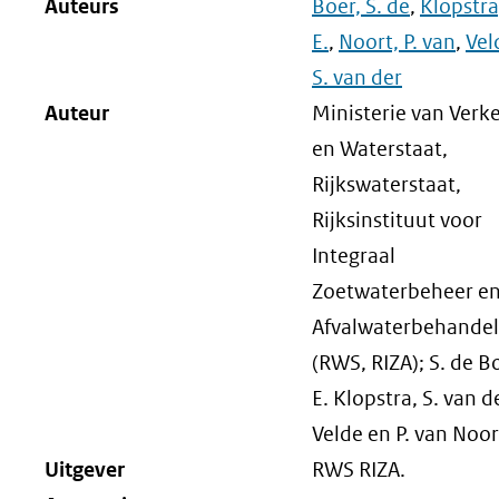
Auteurs
Boer, S. de
,
Klopstra
E.
,
Noort, P. van
,
Vel
S. van der
Auteur
Ministerie van Verk
en Waterstaat,
Rijkswaterstaat,
Rijksinstituut voor
Integraal
Zoetwaterbeheer e
Afvalwaterbehandel
(RWS, RIZA); S. de B
E. Klopstra, S. van d
Velde en P. van Noor
Uitgever
RWS RIZA.