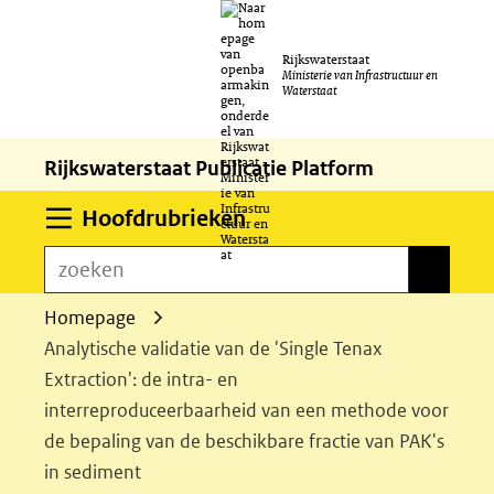
Ga
Rijkswaterstaat
naar
Ministerie van Infrastructuur en
Waterstaat
de
inhoud
Rijkswaterstaat Publicatie Platform
Uitklappen
Hoofdrubrieken
zoeken
zoeken
Homepage
Analytische validatie van de 'Single Tenax
Extraction': de intra- en
interreproduceerbaarheid van een methode voor
de bepaling van de beschikbare fractie van PAK's
in sediment