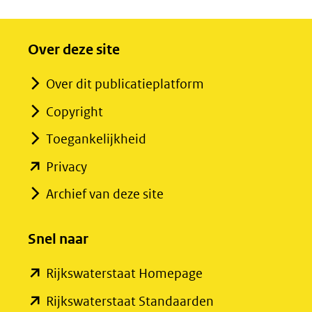
Over deze site
Over dit publicatieplatform
Copyright
Toegankelijkheid
(opent
Privacy
in
Archief van deze site
nieuw
venster)
Snel naar
(verwijst
(opent
Rijkswaterstaat Homepage
naar
in
een
(opent
Rijkswaterstaat Standaarden