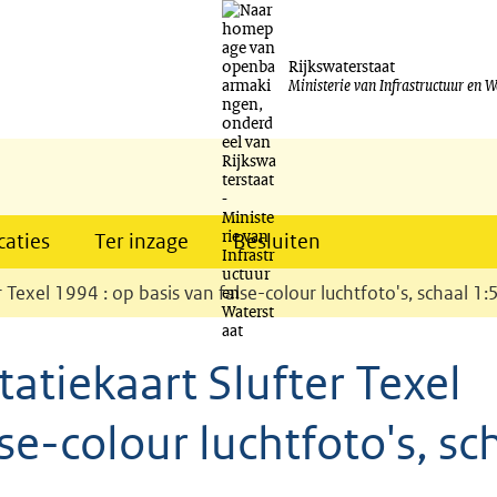
Ga
naar
Rijkswaterstaat
Ministerie van Infrastructuur en W
de
inhoud
caties
Ter inzage
Besluiten
r Texel 1994 : op basis van false-colour luchtfoto's, schaal 1
tatiekaart Slufter Texel
se-colour luchtfoto's, sc