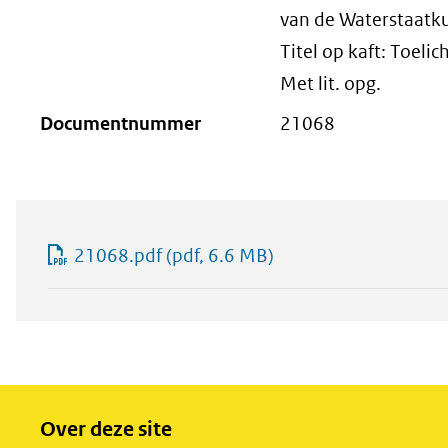
van de Waterstaatk
Titel op kaft: Toelic
Met lit. opg.
Documentnummer
21068
21068.pdf
(pdf, 6.6 MB)
Over deze site