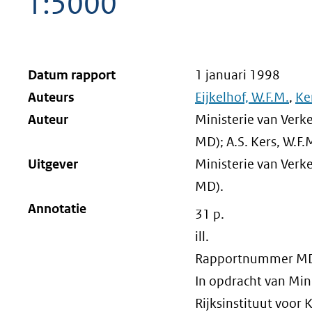
1:5000
Datum rapport
1 januari 1998
Auteurs
Eijkelhof, W.F.M.
,
Ker
Auteur
Ministerie van Verk
MD); A.S. Kers, W.F.M
Uitgever
Ministerie van Verk
MD).
Annotatie
31 p.
ill.
Rapportnummer M
In opdracht van Mini
Rijksinstituut voor 