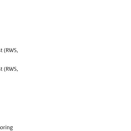
st (RWS,
st (RWS,
toring