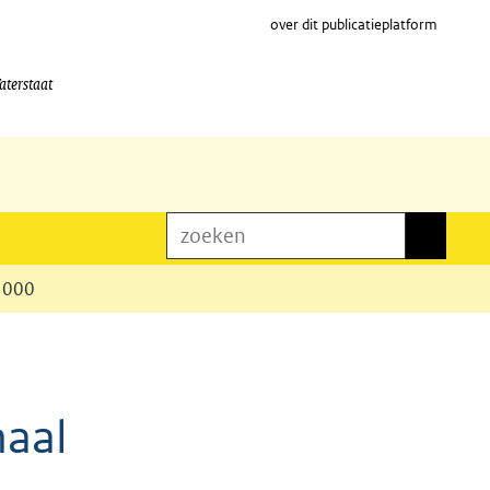
over dit publicatieplatform
aterstaat
zoeken
zoeken
:5000
haal