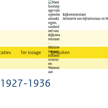
Ga
naar
Rijkswaterstaat
Ministerie van Infrastructuur en W
de
inhoud
caties
Ter inzage
Besluiten
k 1927-1936