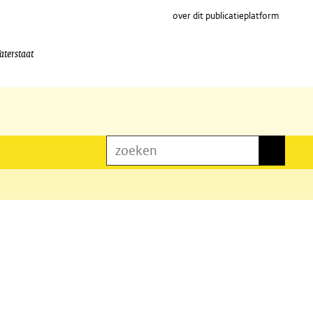
over dit publicatieplatform
aterstaat
zoeken
zoeken