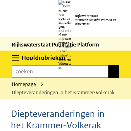
Ga
Rijkswaterstaat
naar
Ministerie van Infrastructuur en
Waterstaat
de
inhoud
Rijkswaterstaat Publicatie Platform
Uitklappen
Hoofdrubrieken
zoeken
zoeken
Homepage
Diepteveranderingen in het Krammer-Volkerak
Diepteveranderingen in
het Krammer-Volkerak