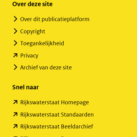
Over deze site
Over dit publicatieplatform
Copyright
Toegankelijkheid
(opent
Privacy
in
Archief van deze site
nieuw
venster)
Snel naar
(verwijst
(opent
Rijkswaterstaat Homepage
naar
in
een
(opent
Rijkswaterstaat Standaarden
nieuw
andere
in
(opent
Rijkswaterstaat Beeldarchief
venster)
website)
nieuw
in