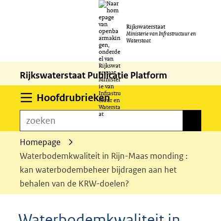
Ga
Rijkswaterstaat
naar
Ministerie van Infrastructuur en
Waterstaat
de
inhoud
Rijkswaterstaat Publicatie Platform
Uitklappen
Hoofdrubrieken
zoeken
zoeken
Homepage
Waterbodemkwaliteit in Rijn-Maas monding :
kan waterbodembeheer bijdragen aan het
behalen van de KRW-doelen?
Waterbodemkwaliteit in