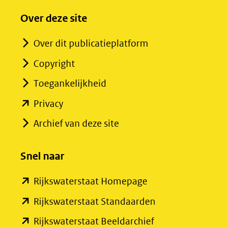
Over deze site
Over dit publicatieplatform
Copyright
Toegankelijkheid
(opent
Privacy
in
Archief van deze site
nieuw
venster)
Snel naar
(verwijst
(opent
Rijkswaterstaat Homepage
naar
in
een
(opent
Rijkswaterstaat Standaarden
nieuw
andere
in
(opent
Rijkswaterstaat Beeldarchief