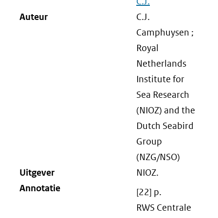
C.J.
Auteur
C.J.
Camphuysen ;
Royal
Netherlands
Institute for
Sea Research
(NIOZ) and the
Dutch Seabird
Group
(NZG/NSO)
Uitgever
NIOZ.
Annotatie
[22] p.
RWS Centrale