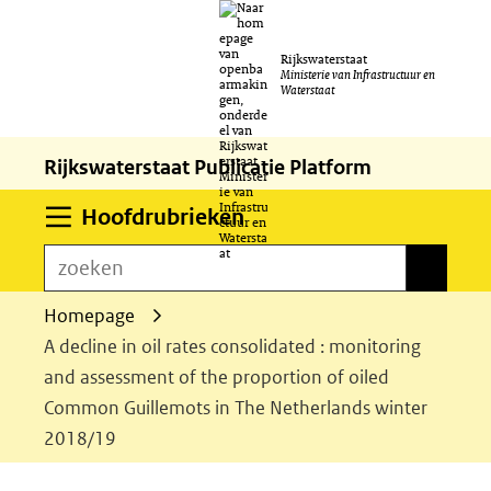
Ga
Rijkswaterstaat
naar
Ministerie van Infrastructuur en
Waterstaat
de
inhoud
Rijkswaterstaat Publicatie Platform
Uitklappen
Hoofdrubrieken
zoeken
zoeken
Homepage
A decline in oil rates consolidated : monitoring
and assessment of the proportion of oiled
Common Guillemots in The Netherlands winter
2018/19