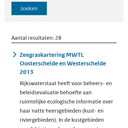
voor
Startdatum
veld
(dd-
zoeken
Einddatum
mm-
(dd-
jjjj)
mm-
jjjj)
Aantal resultaten: 28
Zeegraskartering MWTL
Oosterschelde en Westerschelde
2013
Rijkswaterstaat heeft voor beheers- en
beleidsevaluatie behoefte aan
ruimtelijke ecologische informatie over
haar natte heersgebieden (kust- en
riviergebieden). In de kustgebieden