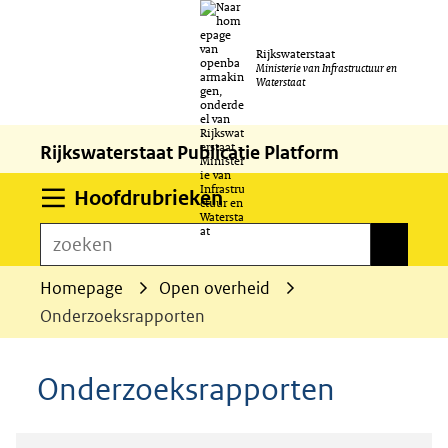
Ga
Rijkswaterstaat
naar
Ministerie van Infrastructuur en
Waterstaat
de
inhoud
Rijkswaterstaat Publicatie Platform
Uitklappen
Hoofdrubrieken
zoeken
zoeken
Homepage
Open overheid
Onderzoeksrapporten
Onderzoeksrapporten