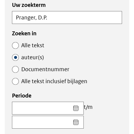
Zoeken
Zoeken
Uw zoekterm
in
binnen
de
de
index
index
Zoeken in
Alle tekst
auteur(s)
Documentnummer
Alle tekst inclusief bijlagen
Periode
Kies
t/m
datum
Kies
voor
datum
veld