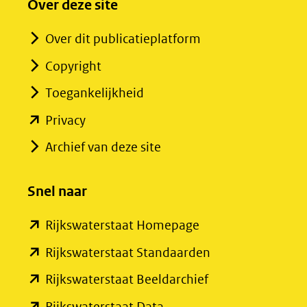
Over deze site
Over dit publicatieplatform
Copyright
Toegankelijkheid
(opent
Privacy
in
Archief van deze site
nieuw
venster)
Snel naar
(verwijst
(opent
Rijkswaterstaat Homepage
naar
in
een
(opent
Rijkswaterstaat Standaarden
nieuw
andere
in
(opent
Rijkswaterstaat Beeldarchief
venster)
website)
nieuw
in
(opent
Rijkswaterstaat Data