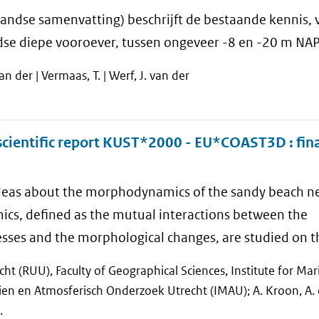
landse samenvatting) beschrijft de bestaande kennis, 
se diepe vooroever, tussen ongeveer -8 en -20 m NAP
van der | Vermaas, T. | Werf, J. van der
cientific report KUST*2000 - EU*COAST3D : fina
 ideas about the morphodynamics of the sandy beach n
s, defined as the mutual interactions between the
ses and the morphological changes, are studied on th
recht (RUU), Faculty of Geographical Sciences, Institute for Ma
ien en Atmosferisch Onderzoek Utrecht (IMAU); A. Kroon, A. 
.