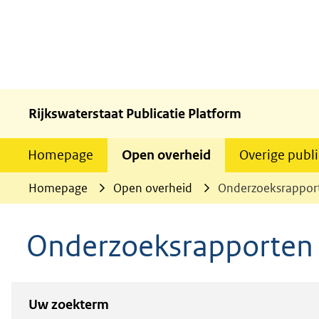
Rijkswaterstaat Publicatie Platform
Homepage
Open overheid
Overige publi
Homepage
Open overheid
Onderzoeksrappor
Onderzoeksrapporten
Zoeken
Zoeken
Uw zoekterm