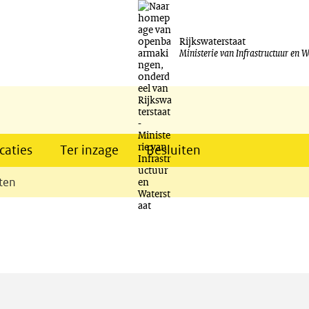
Ga
naar
Rijkswaterstaat
Ministerie van Infrastructuur en W
de
inhoud
caties
Ter inzage
Besluiten
ten