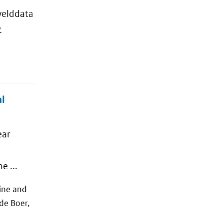
velddata
.
l
ear
e ...
rine and
de Boer,