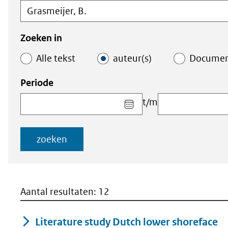
in
binnen
de
de
index
index
Zoeken in
Alle tekst
auteur(s)
Docume
Periode
Kies
t/m
datum
voor
veld
zoeken
Startdatum
(dd-
mm-
jjjj)
Aantal resultaten: 12
Literature study Dutch lower shoreface