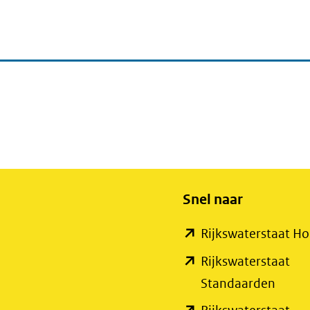
Snel naar
Rijkswaterstaat 
Rijkswaterstaat
(open
Standaarden
in