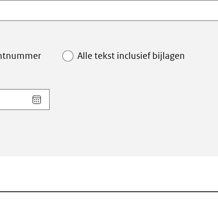
ntnummer
Alle tekst inclusief bijlagen
Kies
datum
voor
veld
Einddatum
(dd-
mm-
jjjj)