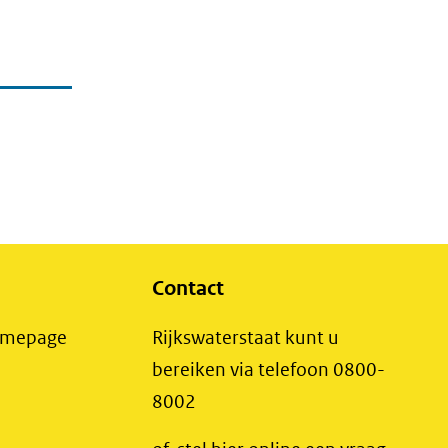
Contact
(opent
Homepage
Rijkswaterstaat kunt u
in
bereiken via telefoon 0800-
nieuw
8002
t
venster)