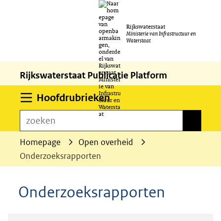
Ga
Rijkswaterstaat
naar
Ministerie van Infrastructuur en
Waterstaat
de
inhoud
Rijkswaterstaat Publicatie Platform
Uitklappen
Hoofdrubrieken
zoeken
zoeken
Homepage
Open overheid
Onderzoeksrapporten
Onderzoeksrapporten