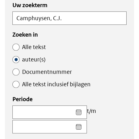
Zoeken
Zoeken
Uw zoekterm
in
binnen
de
de
index
index
Zoeken in
Alle tekst
auteur(s)
Documentnummer
Alle tekst inclusief bijlagen
Periode
Kies
t/m
datum
Kies
voor
datum
veld