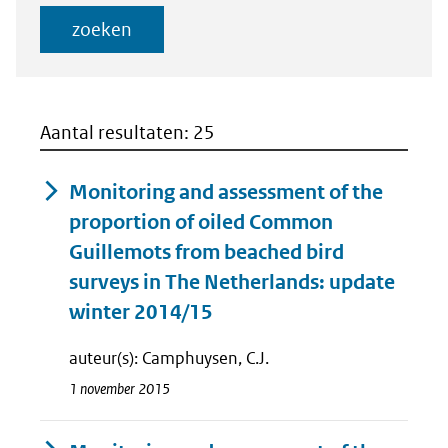
voor
Startdatum
veld
(dd-
zoeken
Einddatum
mm-
(dd-
jjjj)
mm-
jjjj)
Aantal resultaten: 25
Monitoring and assessment of the
proportion of oiled Common
Guillemots from beached bird
surveys in The Netherlands: update
winter 2014/15
auteur(s): Camphuysen, C.J.
1 november 2015