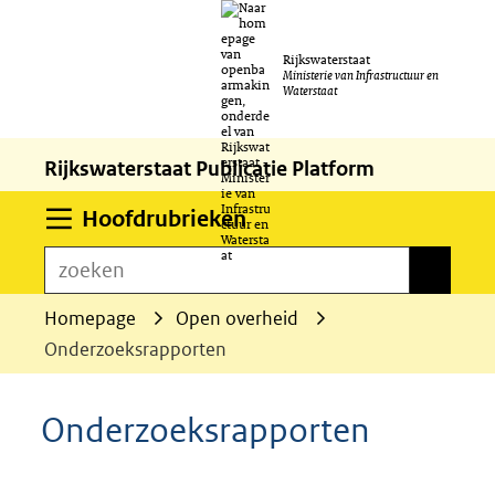
Ga
Rijkswaterstaat
naar
Ministerie van Infrastructuur en
Waterstaat
de
inhoud
Rijkswaterstaat Publicatie Platform
Uitklappen
Hoofdrubrieken
zoeken
zoeken
Homepage
Open overheid
Onderzoeksrapporten
Onderzoeksrapporten