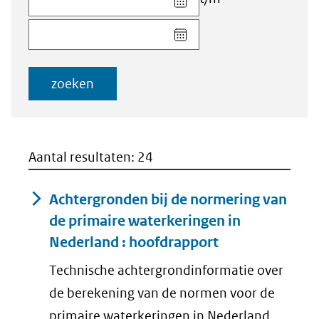
datum
Kies
voor
datum
veld
voor
Startdatum
veld
(dd-
zoeken
Einddatum
mm-
(dd-
jjjj)
mm-
jjjj)
Aantal resultaten: 24
Achtergronden bij de normering van
de primaire waterkeringen in
Nederland : hoofdrapport
Technische achtergrondinformatie over
de berekening van de normen voor de
primaire waterkeringen in Nederland.