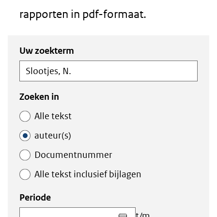
rapporten in pdf-formaat.
Zoeken
Zoeken
Uw zoekterm
in
binnen
de
de
index
index
Zoeken in
Alle tekst
auteur(s)
Documentnummer
Alle tekst inclusief bijlagen
Periode
Kies
t/m