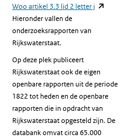
(opent
Woo artikel 3.3 lid 2 letter j
in
Hieronder vallen de
nieuw
onderzoeksrapporten van
venster)
Rijkswaterstaat.
(verwijst
Op deze plek publiceert
naar
Rijkswaterstaat ook de eigen
een
openbare rapporten uit de periode
andere
1822 tot heden en de openbare
website)
rapporten die in opdracht van
Rijkswaterstaat opgesteld zijn. De
databank omvat circa 65.000