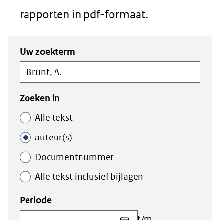
rapporten in pdf-formaat.
Zoeken
Zoeken
Uw zoekterm
in
binnen
de
de
index
index
Zoeken in
Alle tekst
auteur(s)
Documentnummer
Alle tekst inclusief bijlagen
Periode
Kies
t/m