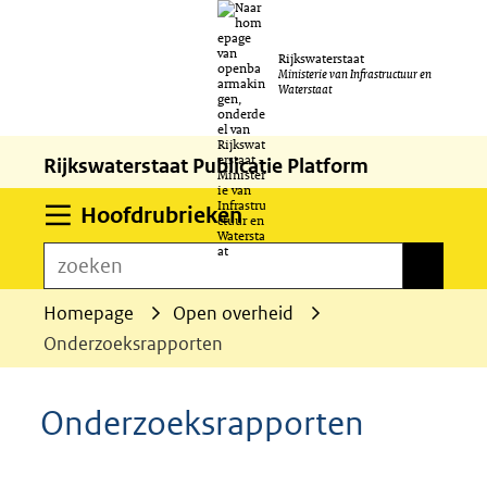
Ga
Rijkswaterstaat
naar
Ministerie van Infrastructuur en
Waterstaat
de
inhoud
Rijkswaterstaat Publicatie Platform
Uitklappen
Hoofdrubrieken
zoeken
zoeken
Homepage
Open overheid
Onderzoeksrapporten
Onderzoeksrapporten