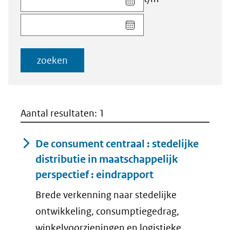
datum
Kies
voor
datum
veld
voor
Startdatum
veld
(dd-
zoeken
Einddatum
mm-
(dd-
jjjj)
mm-
jjjj)
Aantal resultaten: 1
De consument centraal : stedelijke
distributie in maatschappelijk
perspectief : eindrapport
Brede verkenning naar stedelijke
ontwikkeling, consumptiegedrag,
winkelvoorzieningen en logistieke