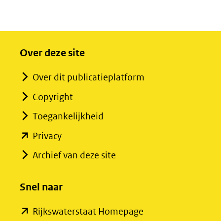
Over deze site
Over dit publicatieplatform
Copyright
Toegankelijkheid
(opent
Privacy
in
Archief van deze site
nieuw
venster)
Snel naar
(verwijst
(opent
Rijkswaterstaat Homepage
naar