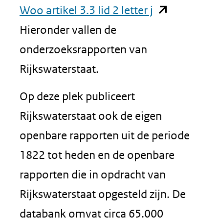
(opent
Woo artikel 3.3 lid 2 letter j
in
Hieronder vallen de
nieuw
onderzoeksrapporten van
venster)
Rijkswaterstaat.
(verwijst
Op deze plek publiceert
naar
Rijkswaterstaat ook de eigen
een
openbare rapporten uit de periode
andere
1822 tot heden en de openbare
website)
rapporten die in opdracht van
Rijkswaterstaat opgesteld zijn. De
databank omvat circa 65.000