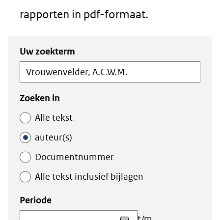
rapporten in pdf-formaat.
Zoeken
Zoeken
Uw zoekterm
in
binnen
de
de
index
index
Zoeken in
Alle tekst
auteur(s)
Documentnummer
Alle tekst inclusief bijlagen
Periode
Kies
t/m