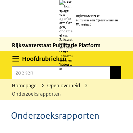
Ga
Rijkswaterstaat
naar
Ministerie van Infrastructuur en
Waterstaat
de
inhoud
Rijkswaterstaat Publicatie Platform
Uitklappen
Hoofdrubrieken
zoeken
zoeken
Homepage
Open overheid
Onderzoeksrapporten
Onderzoeksrapporten