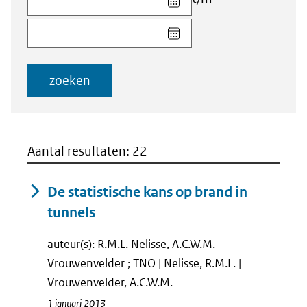
datum
Kies
voor
datum
veld
voor
Startdatum
veld
(dd-
zoeken
Einddatum
mm-
(dd-
jjjj)
mm-
jjjj)
Aantal resultaten: 22
De statistische kans op brand in
tunnels
auteur(s): R.M.L. Nelisse, A.C.W.M.
Vrouwenvelder ; TNO | Nelisse, R.M.L. |
Vrouwenvelder, A.C.W.M.
1 januari 2013