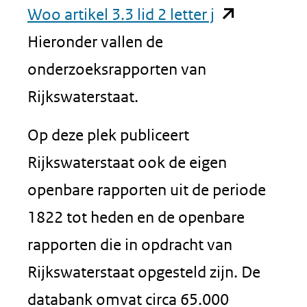
(opent
Woo artikel 3.3 lid 2 letter j
in
Hieronder vallen de
nieuw
onderzoeksrapporten van
venster)
Rijkswaterstaat.
(verwijst
Op deze plek publiceert
naar
Rijkswaterstaat ook de eigen
een
openbare rapporten uit de periode
andere
1822 tot heden en de openbare
website)
rapporten die in opdracht van
Rijkswaterstaat opgesteld zijn. De
databank omvat circa 65.000