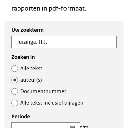
rapporten in pdf-formaat.
Zoeken
Zoeken
Uw zoekterm
in
binnen
de
de
index
index
Zoeken in
Alle tekst
auteur(s)
Documentnummer
Alle tekst inclusief bijlagen
Periode
Kies
t/m