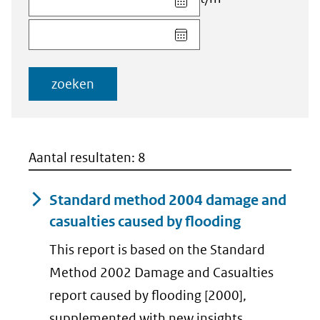
datum
Kies
voor
datum
veld
voor
Startdatum
veld
(dd-
zoeken
Einddatum
mm-
(dd-
jjjj)
mm-
jjjj)
Aantal resultaten: 8
Standard method 2004 damage and
casualties caused by flooding
This report is based on the Standard
Method 2002 Damage and Casualties
report caused by flooding [2000],
supplemented with new insights