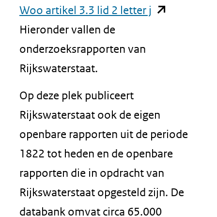
(opent
Woo artikel 3.3 lid 2 letter j
in
Hieronder vallen de
nieuw
onderzoeksrapporten van
venster)
Rijkswaterstaat.
(verwijst
Op deze plek publiceert
naar
Rijkswaterstaat ook de eigen
een
openbare rapporten uit de periode
andere
1822 tot heden en de openbare
website)
rapporten die in opdracht van
Rijkswaterstaat opgesteld zijn. De
databank omvat circa 65.000