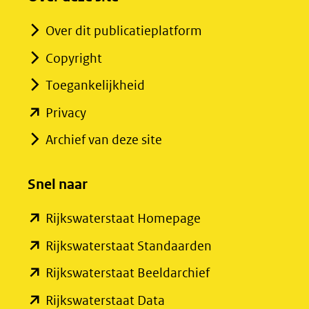
Over dit publicatieplatform
Copyright
Toegankelijkheid
(opent
Privacy
in
Archief van deze site
nieuw
venster)
Snel naar
(verwijst
(opent
Rijkswaterstaat Homepage
naar
in
een
(opent
Rijkswaterstaat Standaarden
nieuw
andere
in
(opent
Rijkswaterstaat Beeldarchief
venster)
website)
nieuw
in
(opent
Rijkswaterstaat Data
(verwijst