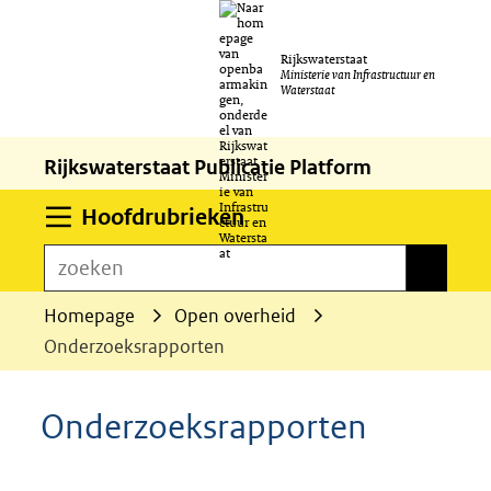
Ga
Rijkswaterstaat
naar
Ministerie van Infrastructuur en
Waterstaat
de
inhoud
Rijkswaterstaat Publicatie Platform
Uitklappen
Hoofdrubrieken
zoeken
zoeken
Homepage
Open overheid
Onderzoeksrapporten
Onderzoeksrapporten