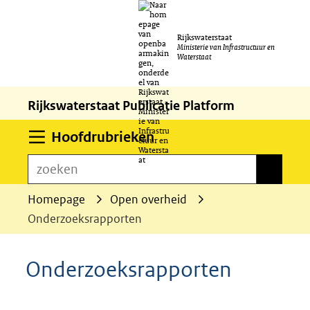
Ga
Rijkswaterstaat
naar
Ministerie van Infrastructuur en
Waterstaat
de
inhoud
Rijkswaterstaat Publicatie Platform
Uitklappen
Hoofdrubrieken
zoeken
zoeken
Homepage
Open overheid
Onderzoeksrapporten
Onderzoeksrapporten