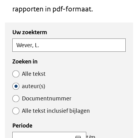
rapporten in pdf-formaat.
Zoeken
Zoeken
Uw zoekterm
in
binnen
de
de
index
index
Zoeken in
Alle tekst
auteur(s)
Documentnummer
Alle tekst inclusief bijlagen
Periode
Kies
t/m