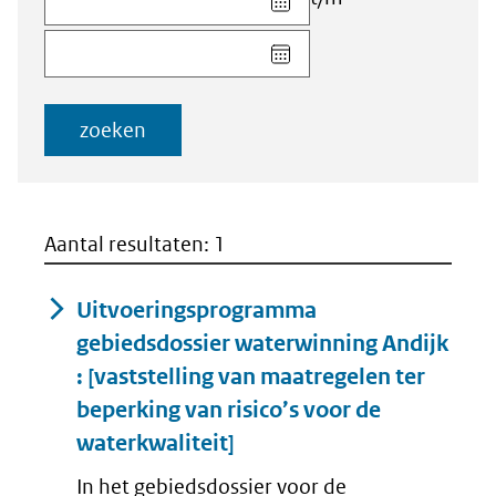
datum
Kies
voor
datum
veld
voor
Startdatum
veld
(dd-
zoeken
Einddatum
mm-
(dd-
jjjj)
mm-
jjjj)
Aantal resultaten: 1
Uitvoeringsprogramma
gebiedsdossier waterwinning Andijk
: [vaststelling van maatregelen ter
beperking van risico’s voor de
waterkwaliteit]
In het gebiedsdossier voor de