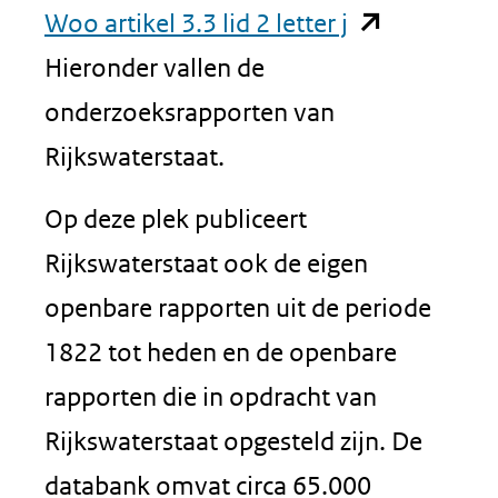
(opent
Woo artikel 3.3 lid 2 letter j
in
Hieronder vallen de
nieuw
onderzoeksrapporten van
venster)
Rijkswaterstaat.
(verwijst
Op deze plek publiceert
naar
Rijkswaterstaat ook de eigen
een
openbare rapporten uit de periode
andere
1822 tot heden en de openbare
website)
rapporten die in opdracht van
Rijkswaterstaat opgesteld zijn. De
databank omvat circa 65.000