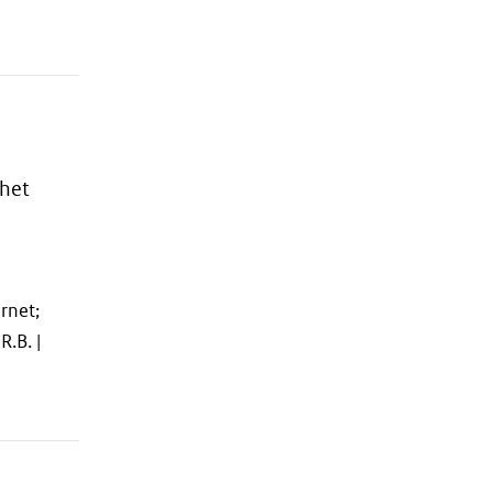
het
rnet;
R.B. |