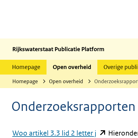
Rijkswaterstaat Publicatie Platform
Homepage
Open overheid
Overige publi
Homepage
Open overheid
Onderzoeksrappor
Onderzoeksrapporten
(opent
Woo artikel 3.3 lid 2 letter j
Hieronder