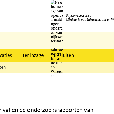
Ga
naar
Rijkswaterstaat
Ministerie van Infrastructuur en W
de
inhoud
caties
Ter inzage
Besluiten
ten
 vallen de onderzoeksrapporten van