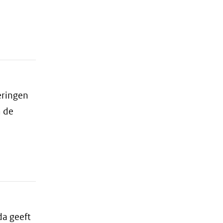
eringen
m de
da geeft