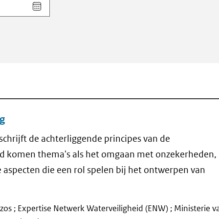
Kies
datum
voor
veld
Einddatum
(dd-
mm-
jjjj)
g
rijft de achterliggende principes van de
d komen thema's als het omgaan met onzekerheden, 
e aspecten die een rol spelen bij het ontwerpen van
nczos ; Expertise Netwerk Waterveiligheid (ENW) ; Ministerie v