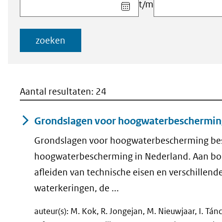
Kies
t/m
datum
voor
veld
zoeken
Startdatum
(dd-
mm-
jjjj)
Aantal resultaten: 24
Grondslagen voor hoogwaterbeschermin
Grondslagen voor hoogwaterbescherming besch
hoogwaterbescherming in Nederland. Aan bo
afleiden van technische eisen en verschillend
waterkeringen, de ...
auteur(s): M. Kok, R. Jongejan, M. Nieuwjaar, I. Tá