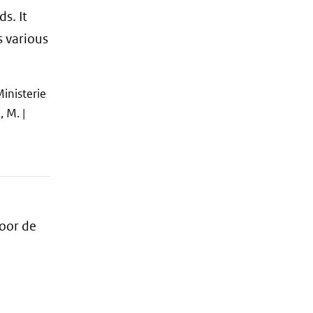
s. It
s various
Ministerie
 M. |
voor de