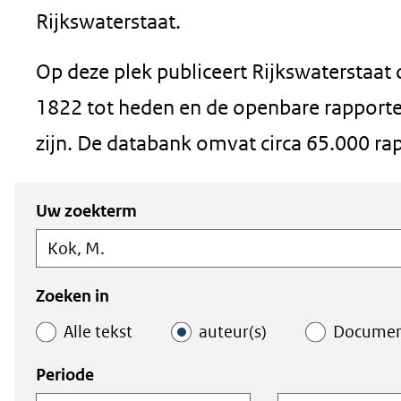
in
Rijkswaterstaat.
nieuw
Op deze plek publiceert Rijkswaterstaat
venster)
1822 tot heden en de openbare rapporten
(verwijst
zijn. De databank omvat circa 65.000 ra
naar
een
Zoeken
Zoeken
Uw zoekterm
andere
in
binnen
de
de
website)
index
index
Zoeken in
Alle tekst
auteur(s)
Docume
Periode