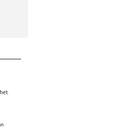
het
an