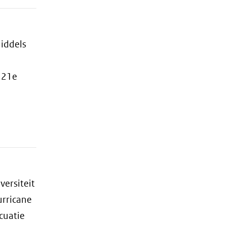
middels
 21e
ersiteit
urricane
cuatie