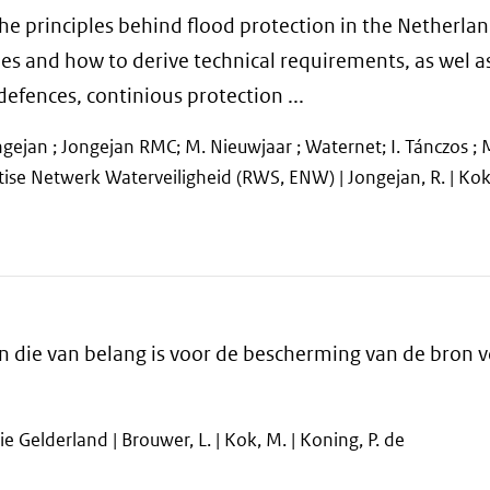
e principles behind flood protection in the Netherland
ies and how to derive technical requirements, as wel a
 defences, continious protection ...
ongejan ; Jongejan RMC; M. Nieuwjaar ; Waternet; I. Tánczos ; 
rtise Netwerk Waterveiligheid (RWS, ENW) | Jongejan, R. | Kok,
n die van belang is voor de bescherming van de bron 
ie Gelderland | Brouwer, L. | Kok, M. | Koning, P. de