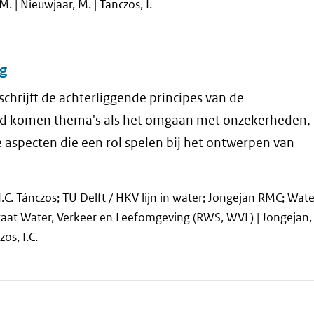
M. | Nieuwjaar, M. | Tanczos, I.
g
rijft de achterliggende principes van de
d komen thema's als het omgaan met onzekerheden, 
e aspecten die een rol spelen bij het ontwerpen van
I.C. Tánczos; TU Delft / HKV lijn in water; Jongejan RMC; Wate
staat Water, Verkeer en Leefomgeving (RWS, WVL) | Jongejan, 
os, I.C.