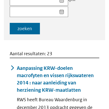
datum
Kies
voor
datum
veld
voor
Startdatum
veld
(dd-
zoeken
Einddatum
mm-
(dd-
jjjj)
mm-
jjjj)
Aantal resultaten: 23
Aanpassing KRW-doelen
macrofyten en vissen rijkswateren
2014 : naar aanleiding van
herziening KRW-maatlatten
RWS heeft Bureau Waardenburg in
december 2013 opdracht gegeven de