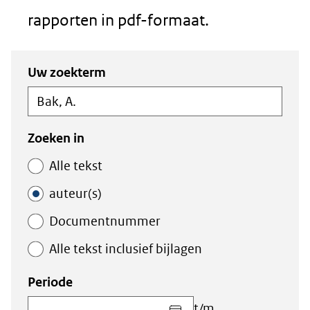
rapporten in pdf-formaat.
Zoeken
Zoeken
Uw zoekterm
in
binnen
de
de
index
index
Zoeken in
Alle tekst
auteur(s)
Documentnummer
Alle tekst inclusief bijlagen
Periode
Kies
t/m