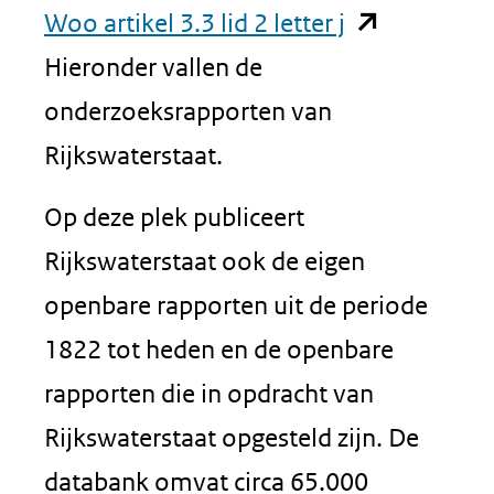
(opent
Woo artikel 3.3 lid 2 letter j
in
Hieronder vallen de
nieuw
onderzoeksrapporten van
venster)
Rijkswaterstaat.
(verwijst
Op deze plek publiceert
naar
Rijkswaterstaat ook de eigen
een
openbare rapporten uit de periode
andere
1822 tot heden en de openbare
website)
rapporten die in opdracht van
Rijkswaterstaat opgesteld zijn. De
databank omvat circa 65.000