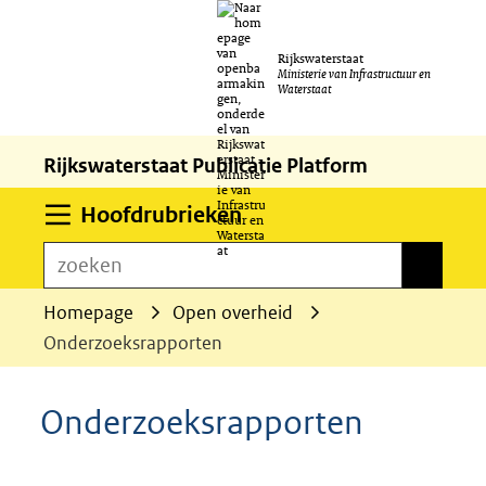
Ga
Rijkswaterstaat
naar
Ministerie van Infrastructuur en
Waterstaat
de
inhoud
Rijkswaterstaat Publicatie Platform
Uitklappen
Hoofdrubrieken
zoeken
zoeken
Homepage
Open overheid
Onderzoeksrapporten
Onderzoeksrapporten