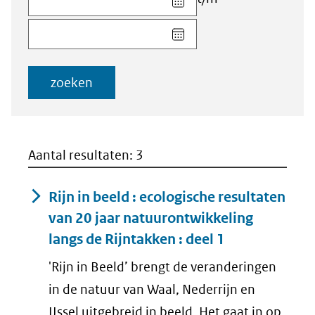
datum
Kies
voor
datum
veld
voor
Startdatum
veld
(dd-
zoeken
Einddatum
mm-
(dd-
jjjj)
mm-
jjjj)
Aantal resultaten: 3
Rijn in beeld : ecologische resultaten
van 20 jaar natuurontwikkeling
langs de Rijntakken : deel 1
'Rijn in Beeld’ brengt de veranderingen
in de natuur van Waal, Nederrijn en
IJssel uitgebreid in beeld. Het gaat in op