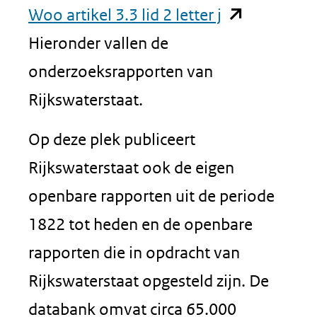
(opent
Woo artikel 3.3 lid 2 letter j
in
Hieronder vallen de
nieuw
onderzoeksrapporten van
venster)
Rijkswaterstaat.
(verwijst
Op deze plek publiceert
naar
Rijkswaterstaat ook de eigen
een
openbare rapporten uit de periode
andere
1822 tot heden en de openbare
website)
rapporten die in opdracht van
Rijkswaterstaat opgesteld zijn. De
databank omvat circa 65.000