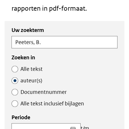
rapporten in pdf-formaat.
Zoeken
Zoeken
Uw zoekterm
in
binnen
de
de
index
index
Zoeken in
Alle tekst
auteur(s)
Documentnummer
Alle tekst inclusief bijlagen
Periode
Kies
t/m