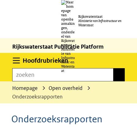
Ga
Rijkswaterstaat
naar
Ministerie van Infrastructuur en
Waterstaat
de
inhoud
Rijkswaterstaat Publicatie Platform
Uitklappen
Hoofdrubrieken
zoeken
zoeken
Homepage
Open overheid
Onderzoeksrapporten
Onderzoeksrapporten