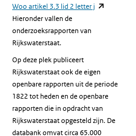
(opent
Woo artikel 3.3 lid 2 letter j
in
Hieronder vallen de
nieuw
onderzoeksrapporten van
venster)
Rijkswaterstaat.
(verwijst
Op deze plek publiceert
naar
Rijkswaterstaat ook de eigen
een
openbare rapporten uit de periode
andere
1822 tot heden en de openbare
website)
rapporten die in opdracht van
Rijkswaterstaat opgesteld zijn. De
databank omvat circa 65.000