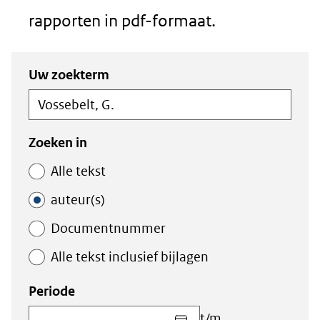
rapporten in pdf-formaat.
Zoeken
Zoeken
Uw zoekterm
in
binnen
de
de
index
index
Zoeken in
Alle tekst
auteur(s)
Documentnummer
Alle tekst inclusief bijlagen
Periode
Kies
t/m