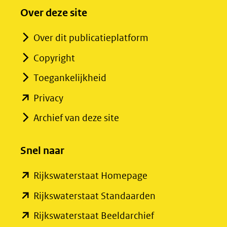
Over deze site
Over dit publicatieplatform
Copyright
Toegankelijkheid
(opent
Privacy
in
Archief van deze site
nieuw
venster)
Snel naar
(verwijst
(opent
Rijkswaterstaat Homepage
naar
in
een
(opent
Rijkswaterstaat Standaarden
nieuw
andere
in
(opent
Rijkswaterstaat Beeldarchief
venster)