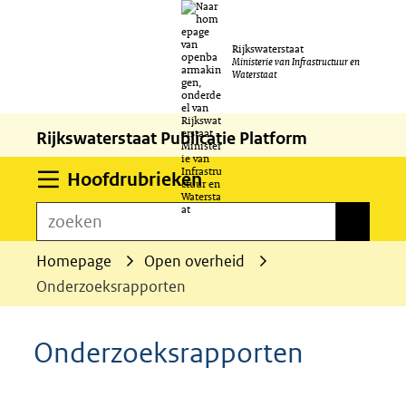
Ga
Rijkswaterstaat
naar
Ministerie van Infrastructuur en
Waterstaat
de
inhoud
Rijkswaterstaat Publicatie Platform
Uitklappen
Hoofdrubrieken
zoeken
zoeken
Homepage
Open overheid
Onderzoeksrapporten
Onderzoeksrapporten