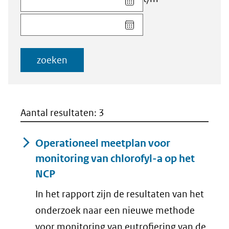
datum
Kies
voor
datum
veld
voor
Startdatum
veld
(dd-
zoeken
Einddatum
mm-
(dd-
jjjj)
mm-
jjjj)
Aantal resultaten: 3
Operationeel meetplan voor
monitoring van chlorofyl-a op het
NCP
In het rapport zijn de resultaten van het
onderzoek naar een nieuwe methode
voor monitoring van eutrofiering van de