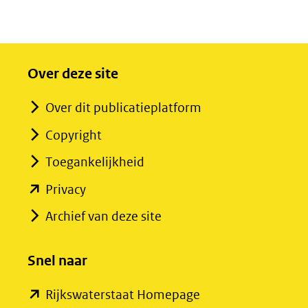
Over deze site
Over dit publicatieplatform
Copyright
Toegankelijkheid
(opent
Privacy
in
Archief van deze site
nieuw
venster)
Snel naar
(verwijst
(opent
Rijkswaterstaat Homepage
naar