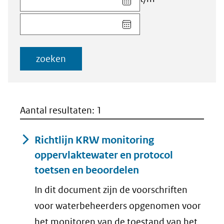
datum
Kies
voor
datum
veld
voor
Startdatum
veld
(dd-
zoeken
Einddatum
mm-
(dd-
jjjj)
mm-
jjjj)
Aantal resultaten: 1
Richtlijn KRW monitoring
oppervlaktewater en protocol
toetsen en beoordelen
In dit document zijn de voorschriften
voor waterbeheerders opgenomen voor
het monitoren van de toestand van het