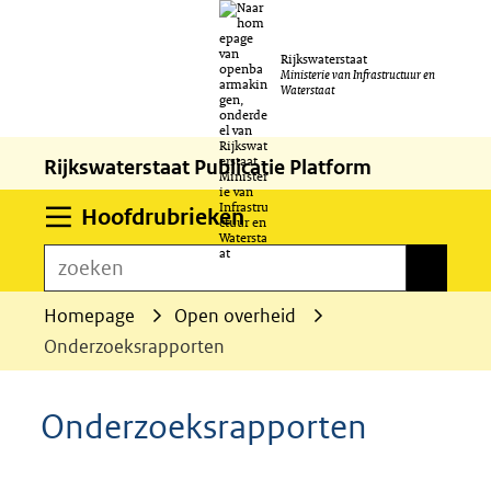
Ga
Rijkswaterstaat
naar
Ministerie van Infrastructuur en
Waterstaat
de
inhoud
Rijkswaterstaat Publicatie Platform
Uitklappen
Hoofdrubrieken
zoeken
zoeken
Homepage
Open overheid
Onderzoeksrapporten
Onderzoeksrapporten