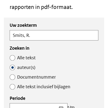
rapporten in pdf-formaat.
Zoeken
Zoeken
Uw zoekterm
in
binnen
de
de
index
index
Zoeken in
Alle tekst
auteur(s)
Documentnummer
Alle tekst inclusief bijlagen
Periode
Kies
t/m