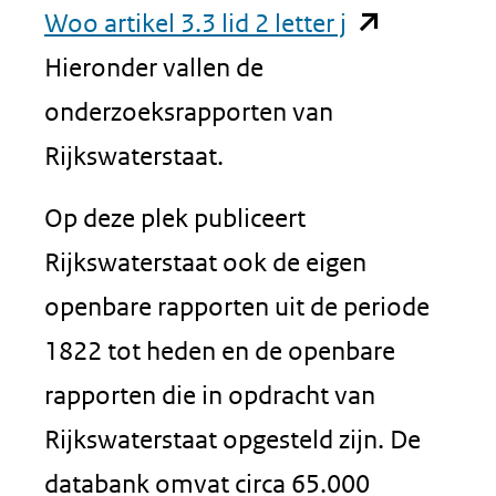
(opent
Woo artikel 3.3 lid 2 letter j
in
Hieronder vallen de
nieuw
onderzoeksrapporten van
venster)
Rijkswaterstaat.
(verwijst
Op deze plek publiceert
naar
Rijkswaterstaat ook de eigen
een
openbare rapporten uit de periode
andere
1822 tot heden en de openbare
website)
rapporten die in opdracht van
Rijkswaterstaat opgesteld zijn. De
databank omvat circa 65.000