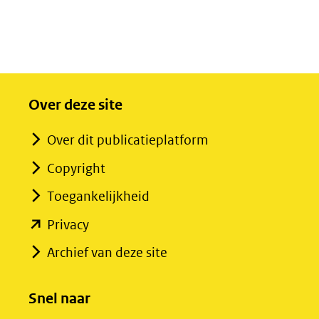
Over deze site
Over dit publicatieplatform
Copyright
Toegankelijkheid
(opent
Privacy
in
Archief van deze site
nieuw
venster)
Snel naar
(verwijst