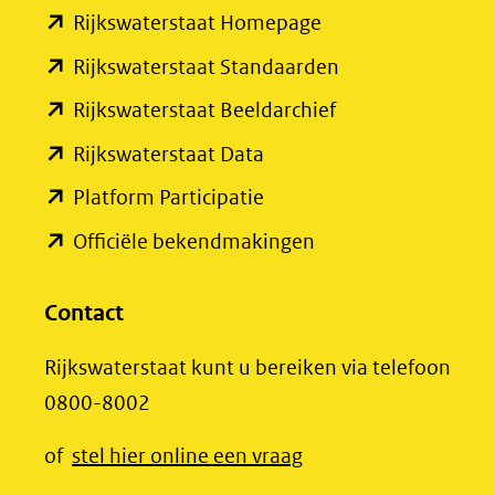
(opent
Rijkswaterstaat Homepage
naar
in
een
(opent
Rijkswaterstaat Standaarden
nieuw
andere
in
(opent
Rijkswaterstaat Beeldarchief
venster)
website)
nieuw
in
(opent
Rijkswaterstaat Data
(verwijst
venster)
nieuw
in
(opent
Platform Participatie
naar
(verwijst
venster)
nieuw
in
een
(opent
Officiële bekendmakingen
naar
(verwijst
venster)
nieuw
andere
in
een
naar
(verwijst
venster)
website)
nieuw
Contact
andere
een
naar
(verwijst
venster)
website)
andere
een
Rijkswaterstaat kunt u bereiken via telefoon
naar
(verwijst
website)
andere
0800-8002
een
naar
website)
andere
een
(opent
of
stel hier online een vraag
website)
andere
in