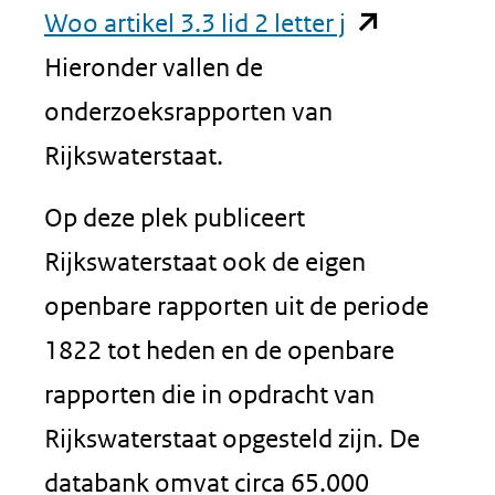
(opent
Woo artikel 3.3 lid 2 letter j
in
Hieronder vallen de
nieuw
onderzoeksrapporten van
venster)
Rijkswaterstaat.
(verwijst
Op deze plek publiceert
naar
Rijkswaterstaat ook de eigen
een
openbare rapporten uit de periode
andere
1822 tot heden en de openbare
website)
rapporten die in opdracht van
Rijkswaterstaat opgesteld zijn. De
databank omvat circa 65.000