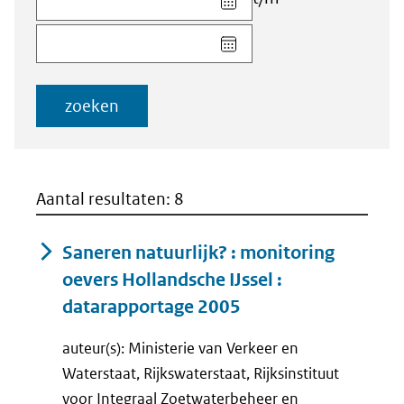
datum
Kies
voor
datum
veld
voor
Startdatum
veld
(dd-
zoeken
Einddatum
mm-
(dd-
jjjj)
mm-
jjjj)
Aantal resultaten: 8
Saneren natuurlijk? : monitoring
oevers Hollandsche IJssel :
datarapportage 2005
auteur(s): Ministerie van Verkeer en
Waterstaat, Rijkswaterstaat, Rijksinstituut
voor Integraal Zoetwaterbeheer en