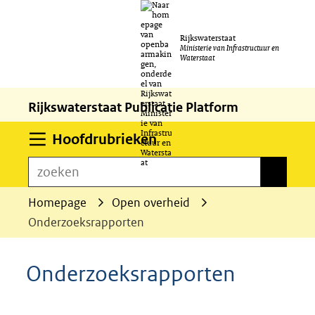
Ga
Rijkswaterstaat
naar
Ministerie van Infrastructuur en
Waterstaat
de
inhoud
Rijkswaterstaat Publicatie Platform
Uitklappen
Hoofdrubrieken
zoeken
zoeken
Homepage
Open overheid
Onderzoeksrapporten
Onderzoeksrapporten