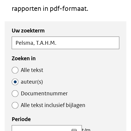
rapporten in pdf-formaat.
Zoeken
Zoeken
Uw zoekterm
in
binnen
de
de
index
index
Zoeken in
Alle tekst
auteur(s)
Documentnummer
Alle tekst inclusief bijlagen
Periode
Kies
t/m